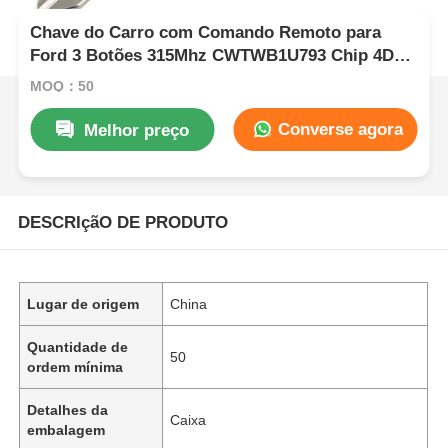
Chave do Carro com Comando Remoto para
Ford 3 Botões 315Mhz CWTWB1U793 Chip 4D63
Fob
MOQ：50
Converse agora
Melhor preço
DESCRIçãO DE PRODUTO
Lugar de origem
China
Quantidade de
50
ordem mínima
Detalhes da
Caixa
embalagem