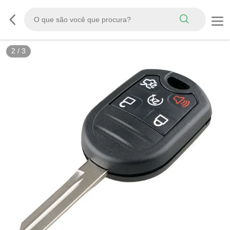
2
/
3