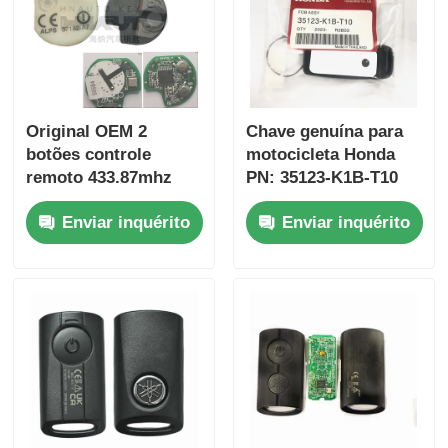
Original OEM 2
Chave genuína para
botões controle
motocicleta Honda
remoto 433.87mhz
PN: 35123-K1B-T10
FSK para Su-zuki
chave remota de três
Enviar inquérito
Enviar inquérito
Jim-ny 2005-2017
botões
Sem chip 37182-A7
FSK433.92MHz chip
Somente controle
ID47
para atacado MOQ
50pcs