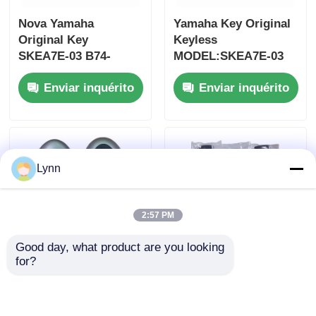
Nova Yamaha
Yamaha Key Original
Original Key
Keyless
SKEA7E-03 B74-
MODEL:SKEA7E-03
H6261-02 662F-
Para Yamaha Smart
Enviar inquérito
Enviar inquérito
SKEA7D03
Remote Key B74-
H6261-02/662F-
SKEA7D03
Lynn
2:57 PM
Good day, what product are you looking 
for?
2024-2025 Hyundai
2009-2014 TL Smart
Tuscon FOB Smart
Remote Key Fob 3+1
Key 4+1 Botão
botões FSK313.8mhz