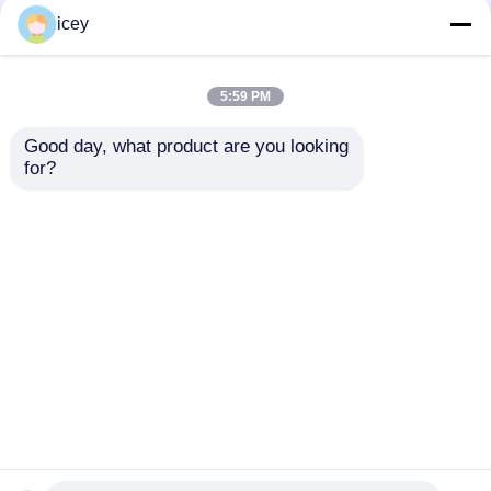
icey
5:59 PM
Good day, what product are you looking 
for?
2024-2025 हुंडई टस्कन
2009-2014 टीएल स्मार्ट
एफओबी स्मार्ट कुंजी 4+1
रिमोट की फोब 3+1 बटन
बटन 433MHz ID4A
FSK313.8MHz /
95440-N9500 निकटता
PCF7945A / HITAG 2 /
जांच भेजें
जांच भेजें
रिमोट कुंजी
46 चिप / FCC ID:
M3N5WY8145 /
HON66
होम
हमारे बारे में
हमसे संपर्क करें
Desktop Site
साइटमैप
गोपनीयता नीति
गुणवत्ता
ऑटो कुंजी
चीन का कारखाना.Copyright © 2026