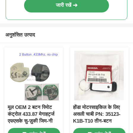
जारी रखें
अनुशंसित उत्पाद
मूल OEM 2 बटन रिमोट
होंडा मोटरसाइकिल के लिए
कंट्रोल 433.87 मेगाहर्ट्ज
असली चाबी PN: 35123-
एफएसके सु-ज़ुकी जिम-नी
K1B-T10 तीन-बटन
2005-2017 के लिए बिना
FSK433.92MHz