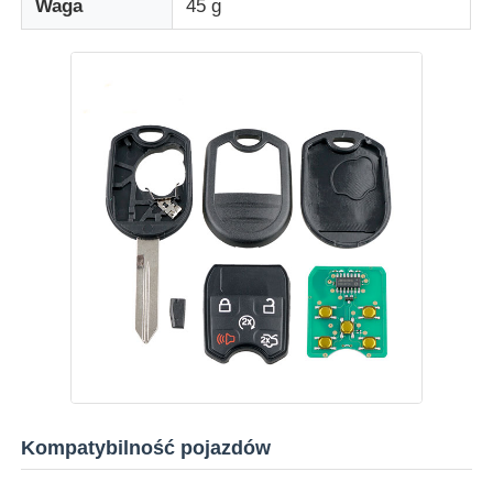
Waga
45 g
O nas
Wycieczka po fabryce
Kontrola jakości
Skontaktuj się z nami
Aktualności
Wszystkie przypadki
Kompatybilność pojazdów
Klucze automatyczne