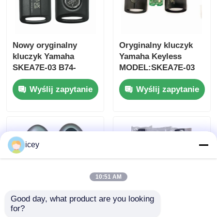
Nowy oryginalny
Oryginalny kluczyk
kluczyk Yamaha
Yamaha Keyless
SKEA7E-03 B74-
MODEL:SKEA7E-03
H6261-02 662F-
Do Yamaha Smart
Wyślij zapytanie
Wyślij zapytanie
SKEA7D03
Remote Key B74-
H6261-02/662F-
SKEA7D03
icey
10:51 AM
Good day, what product are you looking 
for?
2024-2025 Hyundai
2009-2014 TL