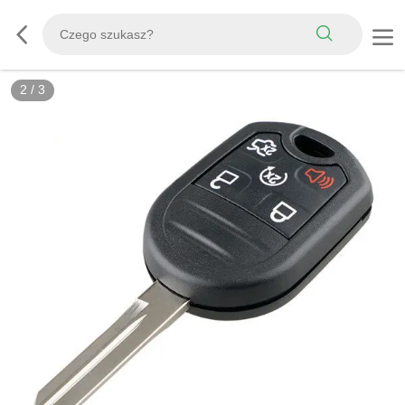
2
/
3