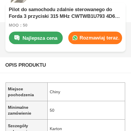
Pilot do samochodu zdalnie sterowanego do
Forda 3 przyciski 315 MHz CWTWB1U793 4D63
Chip Fob
MOQ：50
Rozmawiaj teraz.
Najlepsza cena
OPIS PRODUKTU
Miejsce
Chiny
pochodzenia
Minimalne
50
zamówienie
Szczegóły
Karton