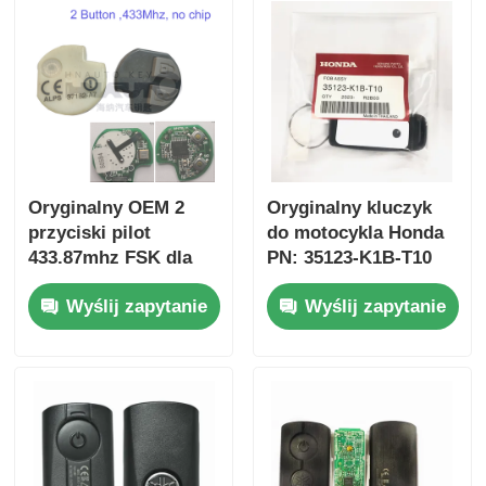
Oryginalny OEM 2
Oryginalny kluczyk
przyciski pilot
do motocykla Honda
433.87mhz FSK dla
PN: 35123-K1B-T10
Su-zuki Jim-ny 2005-
trójprzyciskowy
Wyślij zapytanie
Wyślij zapytanie
2017 Bez chipa 37182-
FSK433.92MHz
A7 Tylko sterowanie
ID47chip pilot do
dla hurtowej MOQ 50
kluczyka
sztuk
samochodowego