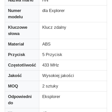
Nazwa marki
HN
Numer
dla Explorer
modelu
Kluczowe
Klucz zdalny
słowa
Materiał
ABS
Przycisk
5 Przycisk
Częstotliwość
433 MHz
Jakość
Wysokiej jakości
Dom
MOQ
2 sztuky
Produkty
Odpowiedni
Eksplorer
do
Filmy