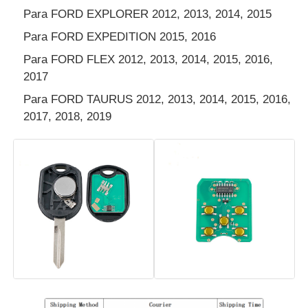
Para FORD EXPLORER 2012, 2013, 2014, 2015
coche Concha de llave
Para FORD EXPEDITION 2015, 2016
Para FORD FLEX 2012, 2013, 2014, 2015, 2016,
2017
Hoja de llave de coche
Para FORD TAURUS 2012, 2013, 2014, 2015, 2016,
2017, 2018, 2019
Cortador de fresado de ángulo único
programador de la llave del coche
microprocesador del transpondor
Máquina de cerrajería
Clave inteligente de KEYDIY