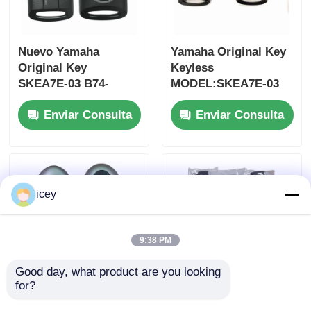
Nuevo Yamaha
Yamaha Original Key
Original Key
Keyless
SKEA7E-03 B74-
MODEL:SKEA7E-03
H6261-02 662F-
Para Yamaha llave
Enviar Consulta
Enviar Consulta
SKEA7D03
inteligente de control
remoto B74-H6261-
02/662F-SKEA7D03
icey
9:38 PM
Good day, what product are you looking 
for?
2024-2025 Hyundai
2009-2014 TL Smart
Tuscon FOB llave
Remote Key Fob 3+1