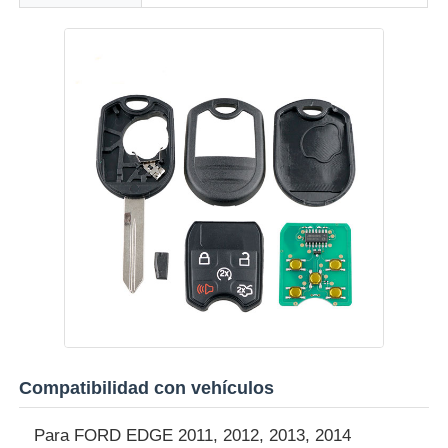
Sobre nosotros
Visita a la fábrica
Control de Calidad
Contacto
noticias
Todos los casos
Compatibilidad con vehículos
Para FORD EDGE 2011, 2012, 2013, 2014
Llaves autos