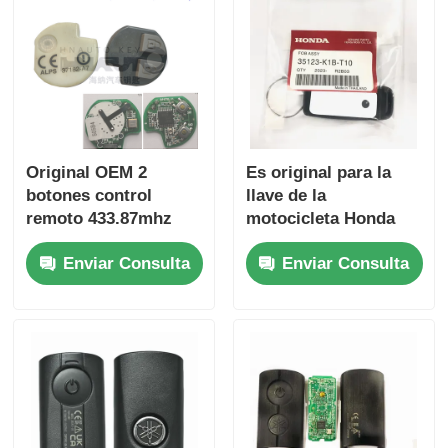
Original OEM 2
Es original para la
botones control
llave de la
remoto 433.87mhz
motocicleta Honda
FSK para Su-zuki
PN: 35123-K1B-T10
Enviar Consulta
Enviar Consulta
Jim-ny 2005-2017 Sin
tres botones
chip 37182-A7 Solo
FSK433.92MHz
control para
ID47chip llave de
mayorista MOQ 50pcs
coche remoto