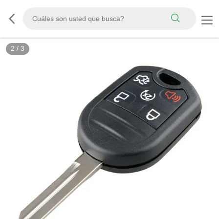
2
/
3