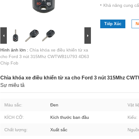
Khả năng cung cấ
Tiếp Xúc
N
Hình ảnh lớn :
Chìa khóa xe điều khiển từ xa
cho Ford 3 nút 315Mhz CWTWB1U793 4D63
Chip Fob
Chìa khóa xe điều khiển từ xa cho Ford 3 nút 315Mhz C
Sự miêu tả
Màu sắc:
Đen
Vật li
KÍCH CỠ:
Kích thước ban đầu
Kiểu:
Chất lượng:
Xuất sắc
Nguồn