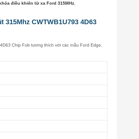
khóa điều khiển từ xa Ford 315MHz
,
3 nút 315Mhz CWTWB1U793 4D63
4D63 Chip Fob tương thích với các mẫu Ford Edge,