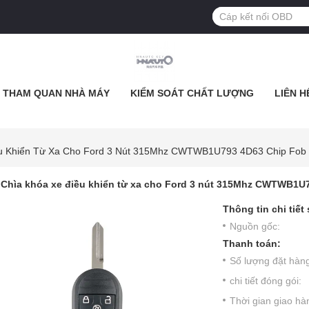
THAM QUAN NHÀ MÁY
KIỂM SOÁT CHẤT LƯỢNG
LIÊN H
ều Khiển Từ Xa Cho Ford 3 Nút 315Mhz CWTWB1U793 4D63 Chip Fob
Chìa khóa xe điều khiển từ xa cho Ford 3 nút 315Mhz CWTWB1U
Thông tin chi tiết
Nguồn gốc:
Thanh toán:
Số lượng đặt hàng 
chi tiết đóng gói:
Thời gian giao hà