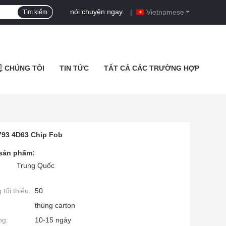
nói chuyện ngay.
|
Vietnamese
Tìm kiếm
Ệ CHÚNG TÔI
TIN TỨC
TẤT CẢ CÁC TRƯỜNG HỢP
793 4D63 Chip Fob
 sản phẩm:
Trung Quốc
tối thiểu:
50
thùng carton
ng:
10-15 ngày