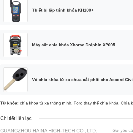
Thiết bị lập trình khóa KH100+
Máy cắt chìa khóa Xhorse Dolphin XP005
Vỏ chìa khóa từ xa chưa cắt phôi cho Accord Civic
Từ khóa:
chìa khóa từ xa thông minh
,
Ford thay thế chìa khóa
,
Chìa k
Chi tiết liên lạc
Gửi yêu cầ
GUANGZHOU HAINA HIGH-TECH CO., LTD.