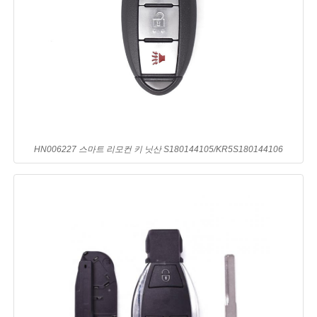
HN006227 스마트 리모컨 키 닛산 S180144105/KR5S180144106