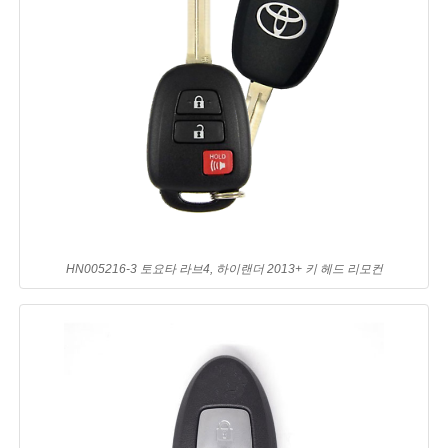
HN005216-3 토요타 라브4, 하이랜더 2013+ 키 헤드 리모컨