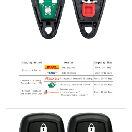
자동차 키 쉘
자동차 키 블레이드
싱글 앵글 밀링 커터
자동차 중요 프로그래머
트랜스폰더 칩
잠수기 기계
KEYDIY 스마트키