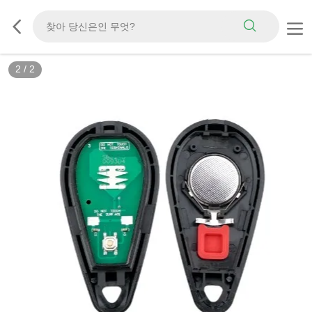
2
/
2