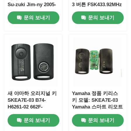
Su-zuki Jim-ny 2005-
3 버튼 FSK433.92MHz
2017 칩 없음 37182-A7
ID47chip 원격 자동차
문의 보내기
문의 보내기
도매 MOQ 50pcs 전용
키
제어
새 야마하 오리지널 키
Yamaha 정품 키리스
SKEA7E-03 B74-
키 모델: SKEA7E-03
H6261-02 662F-
Yamaha 스마트 리모트
SKEA7D03
키 B74-H6261-
문의 보내기
문의 보내기
02/662F-SKEA7D03용