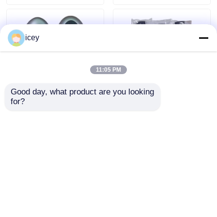
icey
11:05 PM
Good day, what product are you looking 
for?
2024-2025 현대 투스콘
2009-2014 TL 스마트
FOB 스마트 키 4+1 버
리모트 키 포브 3+1 버
튼 433MHz ID4A
튼 FSK313.8mhz /
95440-N9500 근접 리
PCF7945A / HITAG 2 /
문의 보내기
문의 보내기
모컨 키
46 CHIP / FCC ID:
M3N5WY8145 /
HON66
홈
사이트맵
연락처
Desktop Site
사이트맵
개인 정보 정책