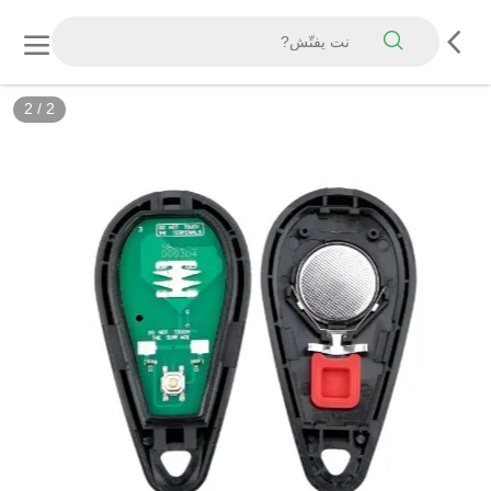
2
/
2