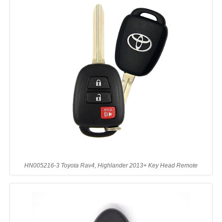
HN005216-3 Toyota Rav4, Highlander 2013+ Key Head Remote