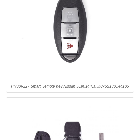
HN006227 Smart Remote Key Nissan S180144105/KR5S180144106