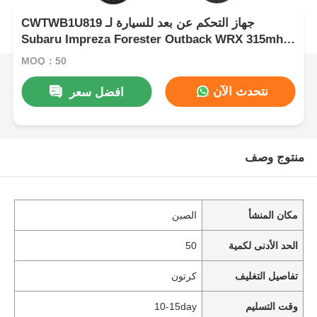
CWTWB1U819 جهاز التحكم عن بعد للسيارة لـ
Subaru Impreza Forester Outback WRX 315mhz
مفتاح السيارة الذكي
MOQ：50
نتحدث الآن
افضل سعر
منتوج وصف
مكان المنشأ
الصين
الحد الأدنى لكمية
50
تفاصيل التغليف
كرتون
وقت التسليم
10-15day