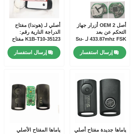
أصل OEM 2 أزرار جهاز
أصلي لـ (هوندا) مفتاح
التحكم عن بعد
الدراجة النارية رقم:
433.87mhz FSK لـ Su-
35123-K1B-T10 مفتاح
zuki Jim-ny 2005-2017
سيارة ذو ثلاثة أزرار
إرسال استفسار
إرسال استفسار
بدون رقاقة 37182-A7
فقط التحكم للجملة
MOQ 50pcs
ياماها جديدة مفتاح أصلي
ياماها المفتاح الأصلي