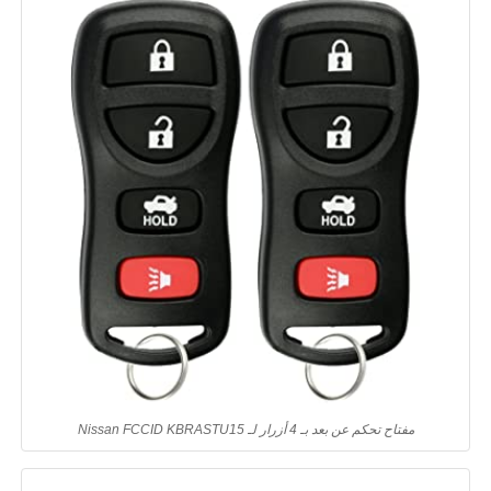
مفتاح تحكم عن بعد بـ 4 أزرار لـ Nissan FCCID KBRASTU15