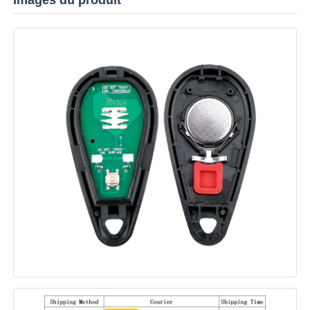
voiture Key Shell
Blade de clé de voiture
Fraise à chanfreiner simple
programmeur de clé de voiture
puce de transpondeur
Machine de serrurerie
Clé intelligente KEYDIY