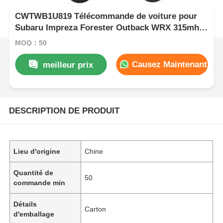
CWTWB1U819 Télécommande de voiture pour
Subaru Impreza Forester Outback WRX 315mhz
Clé de voiture intelligente
MOQ：50
Causez Maintenant
meilleur prix
DESCRIPTION DE PRODUIT
Lieu d'origine
Chine
Quantité de
50
commande min
Détails
Carton
d'emballage