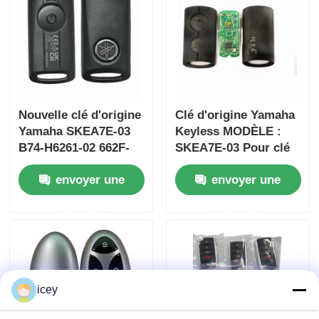
Nouvelle clé d'origine
Clé d'origine Yamaha
Yamaha SKEA7E-03
Keyless MODÈLE :
B74-H6261-02 662F-
SKEA7E-03 Pour clé
SKEA7D03
intelligente à distance
envoyer une
envoyer une
Yamaha B74-H6261-
02/662F-SKEA7D03
demande
demande
icey