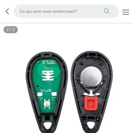
2
/
2