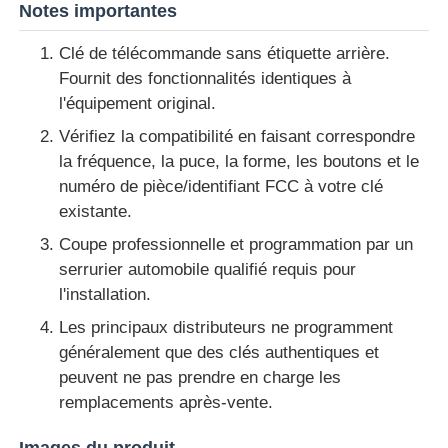
Notes importantes
Clé de télécommande sans étiquette arrière.
A propos de nous
Fournit des fonctionnalités identiques à
l'équipement original.
Visite d'usine
Vérifiez la compatibilité en faisant correspondre
la fréquence, la puce, la forme, les boutons et le
Contrôle de la qualité
numéro de pièce/identifiant FCC à votre clé
existante.
Coupe professionnelle et programmation par un
Contact
serrurier automobile qualifié requis pour
l'installation.
nouvelles
Les principaux distributeurs ne programment
généralement que des clés authentiques et
Tous les cas
peuvent ne pas prendre en charge les
remplacements après-vente.
Clés automatiques
Images du produit