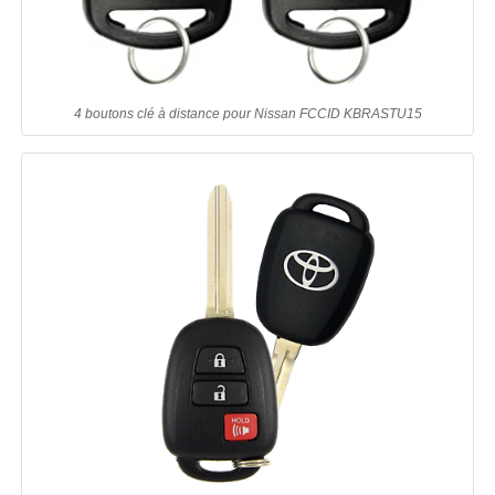
4 boutons clé à distance pour Nissan FCCID KBRASTU15