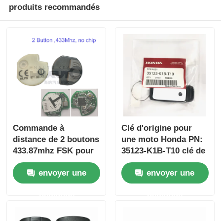
produits recommandés
Commande à
Clé d'origine pour
distance de 2 boutons
une moto Honda PN:
433.87mhz FSK pour
35123-K1B-T10 clé de
Su-zuki Jim-ny 2005-
voiture à distance à
envoyer une
envoyer une
2017 Sans puce
trois boutons
37182-A7 Seule
FSK433.92MHz
demande
demande
commande en gros
ID47chip
MOQ 50pcs