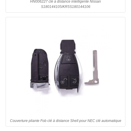
HN006227 clé à distance intelligente Nissan
S180144105/KR5S180144106
Couverture pliante Fob clé à distance Shell pour NEC clé automatique