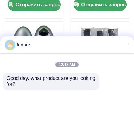
Отправить запрос
Отправить запрос
SKEA7D03
дистанционный
ключ B74-H6261-
02/662F-SKEA7D03
Jennie
12:18 AM
Good day, what product are you looking 
2024-2025 Hyundai
2009-2014 TL Умный
for?
Tuscon FOB умный
брелок с
ключ 4+1 кнопка
дистанционным
433MHz ID4A 95440-
управлением 3+1
Отправить запрос
Отправить запрос
N9500
кнопки FSK313.8
МГц / PCF7945A /
HITAG 2 / 46 ЧИП /
FCC ID: M3N5WY8145
Главная страница
Карта сайта
контактные данные