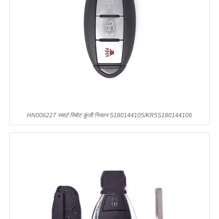
HN006227 स्मार्ट रिमोट कुंजी निसान S180144105/KR5S180144106