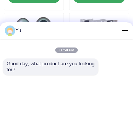
Yu
11:50 PM
Good day, what product are you looking 
for?
2024-2025 हुंडई टस्कन
2009-2014 टीएल स्मार्ट
एफओबी स्मार्ट कुंजी 4+1
रिमोट की फोब 3+1 बटन
बटन 433MHz ID4A
FSK313.8MHz /
95440-N9500 निकटता
PCF7945A / HITAG 2 /
जांच भेजें
जांच भेजें
रिमोट कुंजी
46 चिप / FCC ID:
M3N5WY8145 /
HON66
होम
हमारे बारे में
हमसे संपर्क करें
Desktop Site
साइटमैप
गोपनीयता नीति