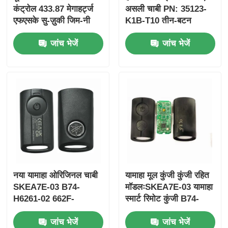
कंट्रोल 433.87 मेगाहर्ट्ज
असली चाबी PN: 35123-
एफएसके सु-ज़ुकी जिम-नी
K1B-T10 तीन-बटन
2005-2017 के लिए बिना
FSK433.92MHz
जांच भेजें
जांच भेजें
चिप 37182-ए 7 के लिए
ID47chip रिमोट कार की
केवल थोक MOQ 50 पीसी
के लिए नियंत्रण
नया यामाहा ओरिजिनल चाबी
यामाहा मूल कुंजी कुंजी रहित
SKEA7E-03 B74-
मॉडलःSKEA7E-03 यामाहा
H6261-02 662F-
स्मार्ट रिमोट कुंजी B74-
SKEA7D03
H6261-02/662F-
जांच भेजें
जांच भेजें
SKEA7D03 के लिए