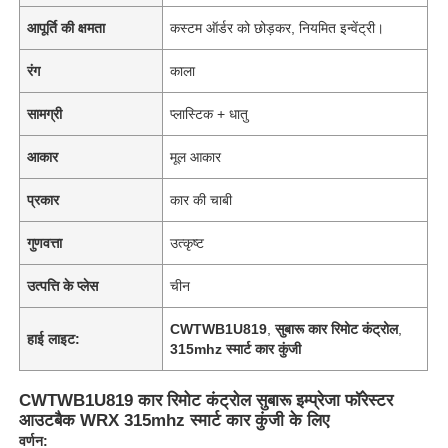
आपूर्ति की क्षमता
कस्टम ऑर्डर को छोड़कर, नियमित इन्वेंट्री।
रंग
काला
सामग्री
प्लास्टिक + धातु
आकार
मूल आकार
प्रकार
कार की चाबी
गुणवत्ता
उत्कृष्ट
उत्पत्ति के प्लेस
चीन
CWTWB1U819
,
सुबारू कार रिमोट कंट्रोल
,
हाई लाइट:
315mhz स्मार्ट कार कुंजी
CWTWB1U819 कार रिमोट कंट्रोल सुबारू इम्प्रेजा फॉरेस्टर
आउटबैक WRX 315mhz स्मार्ट कार कुंजी के लिए
वर्णन: