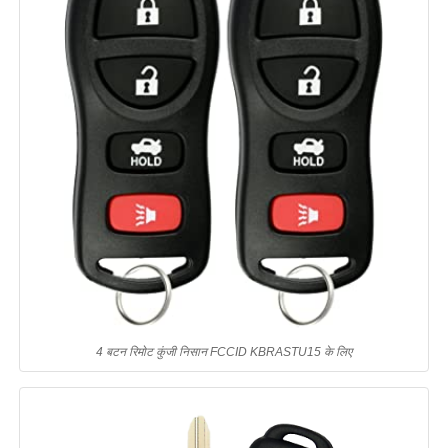
4 बटन रिमोट कुंजी निसान FCCID KBRASTU15 के लिए