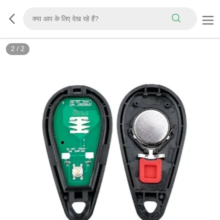
2
/
2