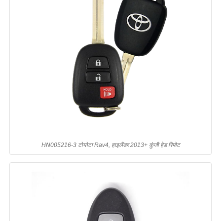
HN005216-3 टोयोटा Rav4, हाइलैंडर 2013+ कुंजी हेड रिमोट