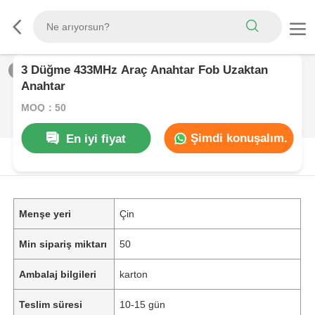
3 Düğme 433MHz Araç Anahtar Fob Uzaktan
1
/
0
Anahtar
MOQ：50
Şimdi konuşalım.
En iyi fiyat
ÜRüN AçıKLAMASı
Menşe yeri
Çin
Min sipariş miktarı
50
Ambalaj bilgileri
karton
Teslim süresi
10-15 gün