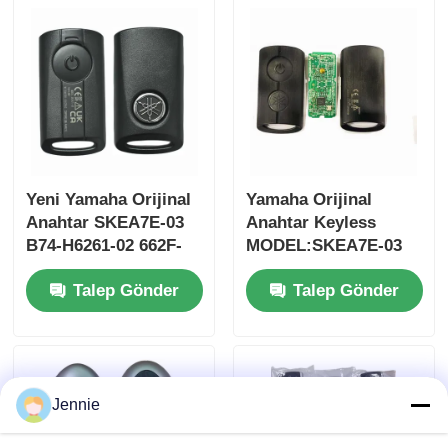
MOQ 50pcs
anahtarı
Yeni Yamaha Orijinal
Yamaha Orijinal
Anahtar SKEA7E-03
Anahtar Keyless
B74-H6261-02 662F-
MODEL:SKEA7E-03
SKEA7D03
Yamaha Akıllı
Talep Gönder
Talep Gönder
Uzaktan Kumanda
Anahtarı İçin B74-
Ana sayfa
H6261-02/662F-
SKEA7D03
Ürünler
Jennie
VİDEOLAR