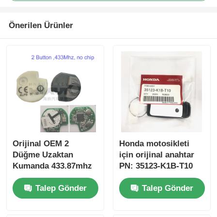
Önerilen Ürünler
Orijinal OEM 2
Honda motosikleti
Düğme Uzaktan
için orijinal anahtar
Kumanda 433.87mhz
PN: 35123-K1B-T10
Su-zuki Jim-ny için
üç düğmeli
Talep Gönder
Talep Gönder
FSK 2005-2017 Çipsiz
FSK433.92MHz ID47
37182-A7 Toptan satış
çipli uzaktan
için sadece Kumanda
kumandalı araba