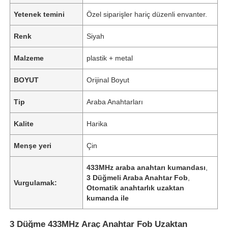
Yetenek temini
Özel siparişler hariç düzenli envanter.
Renk
Siyah
Malzeme
plastik + metal
BOYUT
Orijinal Boyut
Tip
Araba Anahtarları
Kalite
Harika
Menşe yeri
Çin
433MHz araba anahtarı kumandası
,
3 Düğmeli Araba Anahtar Fob
,
Vurgulamak:
Otomatik anahtarlık uzaktan
kumanda ile
3 Düğme 433MHz Araç Anahtar Fob Uzaktan