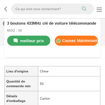
3 boutons 433MHz clé de voiture télécommande
1
/
0
MOQ：50
Causez Maintenant
meilleur prix
DESCRIPTION DE PRODUIT
Lieu d'origine
Chine
Quantité de
50
commande min
Détails
Carton
d'emballage