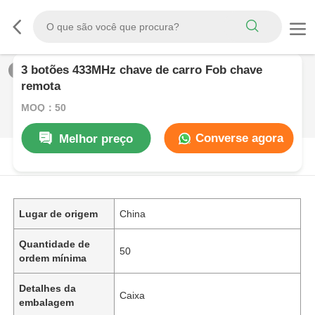
3 botões 433MHz chave de carro Fob chave
1
/
0
remota
MOQ：50
Converse agora
Melhor preço
DESCRIçãO DE PRODUTO
Lugar de origem
China
Quantidade de
50
ordem mínima
Detalhes da
Caixa
embalagem