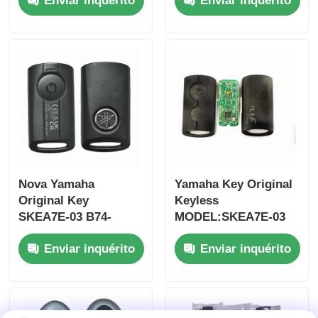
Enviar inquérito
Enviar inquérito
Jim-ny 2005-2017
botões
Sem chip 37182-A7
FSK433.92MHz chip
Somente controle
ID47
para atacado MOQ
50pcs
Nova Yamaha
Yamaha Key Original
Original Key
Keyless
SKEA7E-03 B74-
MODEL:SKEA7E-03
Casa
H6261-02 662F-
Para Yamaha Smart
Enviar inquérito
Enviar inquérito
SKEA7D03
Remote Key B74-
H6261-02/662F-
Produtos
SKEA7D03
Vídeos