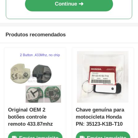
Continue
Produtos recomendados
Original OEM 2
Chave genuína para
botões controle
motocicleta Honda
remoto 433.87mhz
PN: 35123-K1B-T10
FSK para Su-zuki
chave remota de três