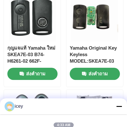
กุญแจแท้ Yamaha ใหม่
Yamaha Original Key
SKEA7E-03 B74-
Keyless
H6261-02 662F-
MODEL:SKEA7E-03
SKEA7D03
สําหรับ Yamaha Smart
ส่งคำถาม
ส่งคำถาม
Remote Key B74-
H6261-02/662F-
SKEA7D03
บ้าน
icey
ผลิตภัณฑ์
วิดีโอ
4:33 AM