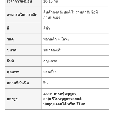
เวลาการส่งมอบ
10-15 วัน
สินค้าคงคลังปกติ ไม่รวมคำสั่งซื้อที่
สามารถในการผลิต
กำหนดเอง
สี
สีดำ
วัสดุ
พลาสติก + โลหะ
ขนาด
ขนาดดั้งเดิม
พิมพ์
กุญแจรถ
คุณภาพ
ยอดเยี่ยม
สถานที่กำเนิด
จีน
433MHz รถหุ้มกุญแจ
,
แสงสูง:
3 ปุ่ม รีโมทกุญแจรถยนต์
,
ปุ่มกุญแจออโต้ พร้อมรีโมท