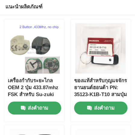
แนะนำผลิตภัณฑ์
เครื่องกํากับระยะไกล
ของแท้สําหรับกุญแจจักร
OEM 2 ปุ่ม 433.87mhz
ยานยนต์ฮอนด้า PN:
FSK สําหรับ Su-zuki
35123-K1B-T10 สามปุ่ม
Jim-ny 2005-2017 ไม่มี
FSK433.92MHz
ส่งคำถาม
ส่งคำถาม
ชิป 37182-A7 เพียงควบ
ID47chip กุญแจรถยนต์
คุมสําหรับขายส่ง MOQ
ไกล
50pcs