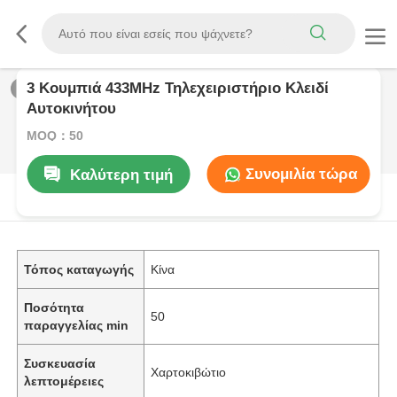
3 Κουμπιά 433MHz Τηλεχειριστήριο Κλειδί
1
/
0
Αυτοκινήτου
MOQ：50
Συνομιλία τώρα
Καλύτερη τιμή
Περιγραφή προϊόντων
Τόπος καταγωγής
Κίνα
Ποσότητα
50
παραγγελίας min
Συσκευασία
Χαρτοκιβώτιο
λεπτομέρειες