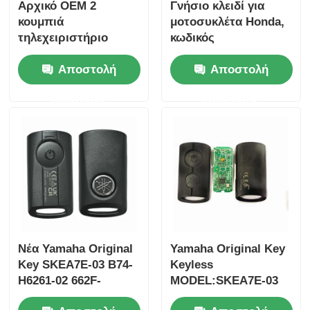
Αρχικό OEM 2
Γνήσιο κλειδί για
κουμπιά
μοτοσυκλέτα Honda,
τηλεχειριστήριο
κωδικός
433.87mhz FSK για
ανταλλακτικού:
Αποστολή
Αποστολή
Su-zuki Jim-ny 2005-
35123-K1B-T10,
2017 Χωρίς τσιπ
τηλεχειριστήριο
ερώτησης
ερώτησης
37182-A7 Μόνο
τριών κουμπιών
έλεγχος για χονδρικό
FSK433.92MHz με
MOQ 50pcs
τσιπ ID47
Αρχική Σελίδα
Νέα Yamaha Original
Yamaha Original Key
Προϊόντα
Key SKEA7E-03 B74-
Keyless
H6261-02 662F-
MODEL:SKEA7E-03
SKEA7D03
Για την Yamaha
Βίντεο