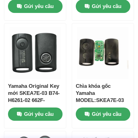
Gửi yêu cầu
Gửi yêu cầu
2017 Không có chip
ID47chip từ xa
37182-A7 Chỉ điều
khiển cho bán buôn
MOQ 50 chiếc
Yamaha Original Key
Chìa khóa gốc
mới SKEA7E-03 B74-
Yamaha
Nhà
H6261-02 662F-
MODEL:SKEA7E-03
SKEA7D03
Dành cho Chìa khóa
Gửi yêu cầu
Gửi yêu cầu
thông minh từ xa
Sản phẩm
Yamaha B74-H6261-
02/662F-SKEA7D03
Video