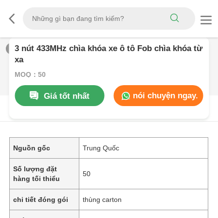
3 nút 433MHz chìa khóa xe ô tô Fob chìa khóa từ
1
/
0
xa
MOQ：50
nói chuyện ngay.
Giá tốt nhất
Mô Tả SảN PHẩM
Nguồn gốc
Trung Quốc
Số lượng đặt
50
hàng tối thiểu
chi tiết đóng gói
thùng carton