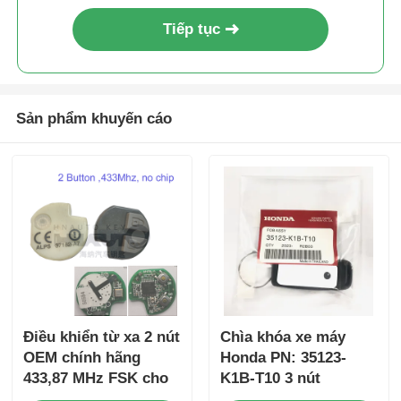
Tiếp tục
Sản phẩm khuyến cáo
Điều khiển từ xa 2 nút
Chìa khóa xe máy
OEM chính hãng
Honda PN: 35123-
433,87 MHz FSK cho
K1B-T10 3 nút
Su-zuki Jim-ny 2005-
FSK433.92MHz