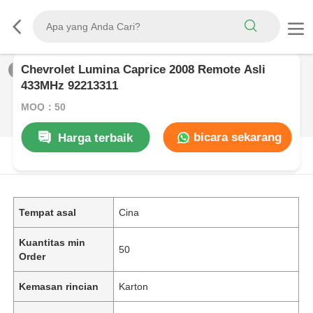
Chevrolet Lumina Caprice 2008 Remote Asli
1
/
0
433MHz 92213311
MOQ：50
bicara sekarang
Harga terbaik
DESKRIPSI PRODUK
Tempat asal
Cina
Kuantitas min
50
Order
Kemasan rincian
Karton