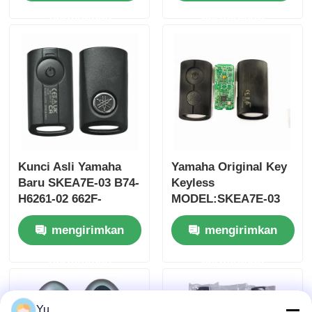
Tanpa Chip 37182-A7
ID47chip kunci mobil
permintaan
permintaan
Hanya Kontrol untuk
remote
Grosir MOQ 50pcs
Kunci Asli Yamaha
Yamaha Original Key
Baru SKEA7E-03 B74-
Keyless
H6261-02 662F-
MODEL:SKEA7E-03
SKEA7D03
Untuk Yamaha Smart
Rumah
mengirimkan
mengirimkan
Remote Key B74-
H6261-02/662F-
permintaan
permintaan
SKEA7D03
Produk
Video
Yu