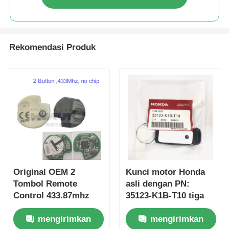
Rekomendasi Produk
Original OEM 2
Kunci motor Honda
Tombol Remote
asli dengan PN:
Control 433.87mhz
35123-K1B-T10 tiga
FSK untuk Su-zuki
tombol
mengirimkan
mengirimkan
Jim-ny 2005-2017
FSK433.92MHz