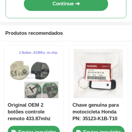
Continue
Produtos recomendados
Original OEM 2
Chave genuína para
botões controle
motocicleta Honda
remoto 433.87mhz
PN: 35123-K1B-T10
FSK para Su-zuki
chave remota de três