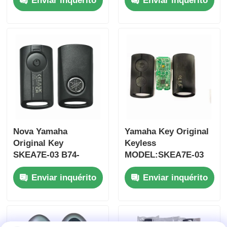
Enviar inquérito
Enviar inquérito
Jim-ny 2005-2017
botões
Sem chip 37182-A7
FSK433.92MHz chip
Somente controle
ID47
para atacado MOQ
50pcs
Nova Yamaha
Yamaha Key Original
Original Key
Keyless
SKEA7E-03 B74-
MODEL:SKEA7E-03
Casa
H6261-02 662F-
Para Yamaha Smart
Enviar inquérito
Enviar inquérito
SKEA7D03
Remote Key B74-
H6261-02/662F-
Produtos
SKEA7D03
Vídeos