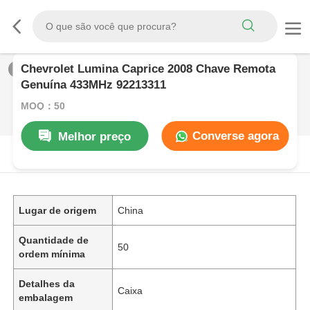
Chevrolet Lumina Caprice 2008 Chave Remota
1
/
0
Genuína 433MHz 92213311
MOQ：50
Converse agora
Melhor preço
DESCRIçãO DE PRODUTO
Lugar de origem
China
Quantidade de
50
ordem mínima
Detalhes da
Caixa
embalagem