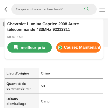
Chevrolet Lumina Caprice 2008 Autre
1
/
0
télécommande 433MHz 92213311
MOQ：50
Causez Maintenant
meilleur prix
DESCRIPTION DE PRODUIT
Lieu d'origine
Chine
Quantité de
50
commande min
Détails
Carton
d'emballage