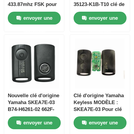
433.87mhz FSK pour
35123-K1B-T10 clé de
Su-zuki Jim-ny 2005-
voiture à distance à
envoyer une
envoyer une
2017 Sans puce
trois boutons
37182-A7 Seule
FSK433.92MHz
demande
demande
commande en gros
ID47chip
MOQ 50pcs
Aperçu
Nouvelle clé d'origine
Clé d'origine Yamaha
Yamaha SKEA7E-03
Keyless MODÈLE :
B74-H6261-02 662F-
SKEA7E-03 Pour clé
Produits
SKEA7D03
intelligente à distance
envoyer une
envoyer une
Yamaha B74-H6261-
02/662F-SKEA7D03
Vidéos