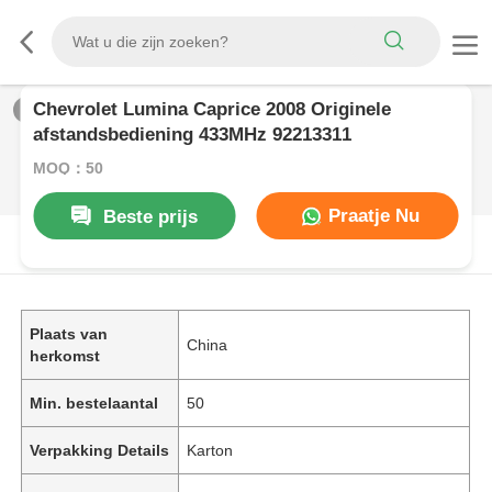
Chevrolet Lumina Caprice 2008 Originele
1
/
0
afstandsbediening 433MHz 92213311
MOQ：50
Praatje Nu
Beste prijs
PRODUCTOMSCHRIJVING
Plaats van
China
herkomst
Min. bestelaantal
50
Verpakking Details
Karton