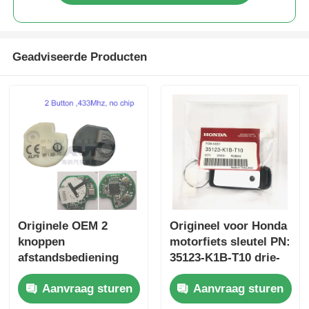
Geadviseerde Producten
Originele OEM 2
Origineel voor Honda
knoppen
motorfiets sleutel PN:
afstandsbediening
35123-K1B-T10 drie-
433.87mhz FSK voor
knop FSK433.92MHz
Aanvraag sturen
Aanvraag sturen
Su-zuki Jim-ny 2005-
ID47chip
2017 Zonder chip
afstandsbediening