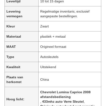
Levertijd
10 tot 15 dagen
Levering
Regelmatige inventaris, exclusief
vermogen
aangepaste bestellingen.
Kleur
Zwart
Materiaal
plastiek + metaal
MAAT
Origineel formaat
Type
Autosleutels
Kwaliteit
Uitstekend
Plaats van
China
herkomst
Chevrolet Lumina Caprice 2008
afstandsbediening
Hoog licht:
,
433mhz auto Verre Sleutel
,