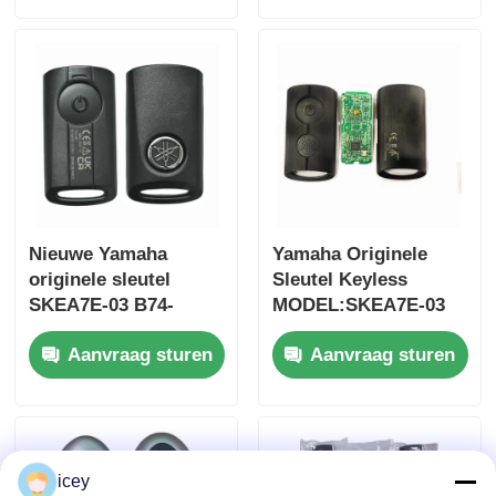
37182-A7 Alleen
auto sleutel
besturing voor
groothandel MOQ
50pcs
Nieuwe Yamaha
Yamaha Originele
originele sleutel
Sleutel Keyless
SKEA7E-03 B74-
MODEL:SKEA7E-03
H6261-02 662F-
Voor Yamaha Smart
Thuis
Aanvraag sturen
Aanvraag sturen
SKEA7D03
Remote Key B74-
H6261-02/662F-
SKEA7D03
Producten
icey
Videos