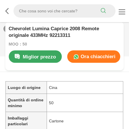
Chevrolet Lumina Caprice 2008 Remote
1
/
0
originale 433MHz 92213311
MOQ：50
Ora chiacchieri
Miglior prezzo
DESCRIZIONE DI PRODOTTO
Luogo di origine
Cina
Quantità di ordine
50
minimo
Imballaggi
Cartone
particolari