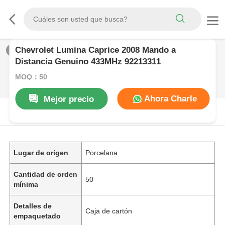
Chevrolet Lumina Caprice 2008 Mando a
1
/
0
Distancia Genuino 433MHz 92213311
MOQ：50
Ahora Charle
Mejor precio
DESCRIPCIóN DE PRODUCTO
Lugar de origen
Porcelana
Cantidad de orden
50
mínima
Detalles de
Caja de cartón
empaquetado