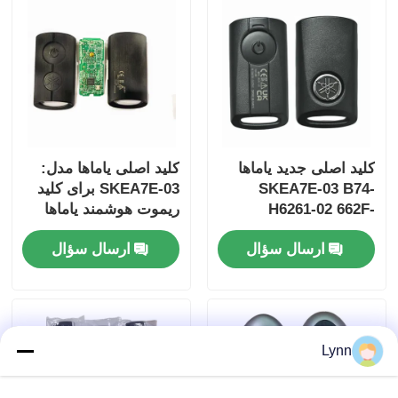
کلید اصلی جدید یاماها
کلید اصلی یاماها مدل:
SKEA7E-03 B74-
SKEA7E-03 برای کلید
H6261-02 662F-
ریموت هوشمند یاماها
B74-H6261-02/662F-
SKEA7D03
ارسال سؤال
ارسال سؤال
SKEA7D03
خانه
محصولات
Lynn
فیلم های