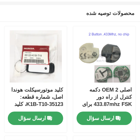
محصولات توصیه شده
اصلی OEM 2 دکمه
کلید موتورسیکلت هوندا
کنترل از راه دور
اصل، شماره قطعه:
433.87mhz FSK برای
35123-K1B-T10، کلید
Su-zuki Jim-ny 2005-
ریموت سه دکمه
ارسال سؤال
ارسال سؤال
2017 بدون تراشه
FSK433.92MHz با چیپ
37182-A7 فقط کنترل
ID47
برای عمده MOQ 50pcs