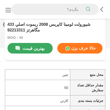
شيورولت لومينا کاپريس 2008 ريموت اصلي 433
1
/
0
مگاهرتز 92213311
MOQ：50
حالا حرف بزن
بهترین قیمت
توضیحات محصول
محل منبع
چین
مقدار حداقل تعداد
50
سفارش
جزئیات بسته بندی
کارتن