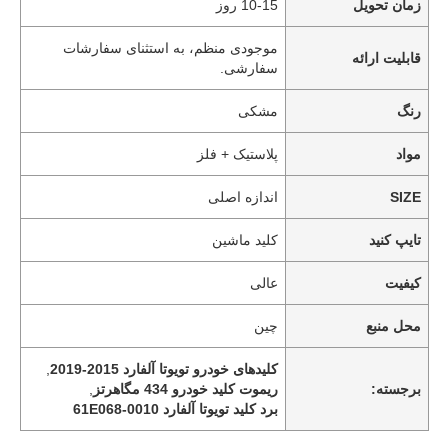
زمان تحویل
10-15 روز
موجودی منظم، به استثنای سفارشات
قابلیت ارائه
سفارشی.
رنگ
مشکی
مواد
پلاستیک + فلز
SIZE
اندازه اصلی
تایپ کنید
کلید ماشین
کیفیت
عالی
محل منبع
چین
کلیدهای خودرو تویوتا آلفارد 2015-2019
,
برجسته:
ریموت کلید خودرو 434 مگاهرتز
,
برد کلید تویوتا آلفارد 61E068-0010