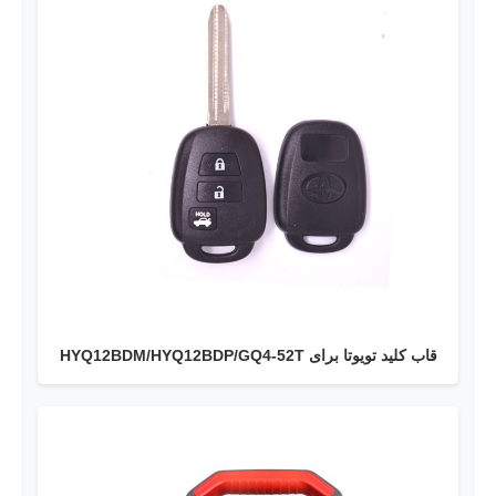
قاب کلید تویوتا برای HYQ12BDM/HYQ12BDP/GQ4-52T