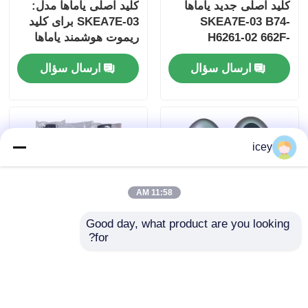
کلید اصلی جدید یاماها
کلید اصلی یاماها مدل:
SKEA7E-03 B74-
SKEA7E-03 برای کلید
H6261-02 662F-
ریموت هوشمند یاماها
B74-H6261-02/662F-
SKEA7D03
ارسال سؤال
ارسال سؤال
SKEA7D03
icey
11:58 AM
Good day, what product are you looking 
for?
2024-2025 کلید هوشمند
2009-2014 TL Smart
Remote Key Fob 3+1
Hyundai Tuscon FOB
4+1 دکمه 433MHz
Bottons
FSK313.8mhz /
ID4A 95440-N9500 ​​