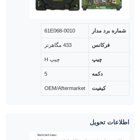
شماره برد مدار
61E068-0010
فرکانس
433 مگاهرتز
چیپ
چیپ H
دکمه
5
کیفیت
OEM/Aftermarket
خانه
محصولات
اطلاعات تحویل
فیلم های