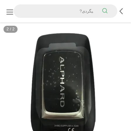
2
/
2