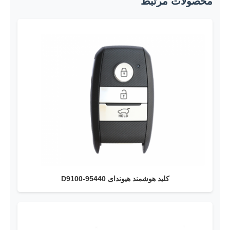
محصولات مرتبط
پوسته کلید ماشین
تیغه ی کلید ماشین
دستگاه برش فرش تک زاویه ای
برنامه نویس کلید ماشین
تراشه فرستنده
کلید هوشمند هیوندای 95440-D9100
دستگاه قفل‌سازی
کلید هوشمند KEYDIY