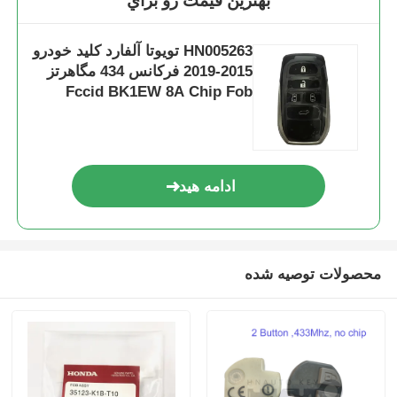
بهترين قيمت رو براي
HN005263 تویوتا آلفارد کلید خودرو
2015-2019 فرکانس 434 مگاهرتز
Fccid BK1EW 8A Chip Fob
Keys Board 61E068-0010 P1-A9
ادامه هید
محصولات توصیه شده