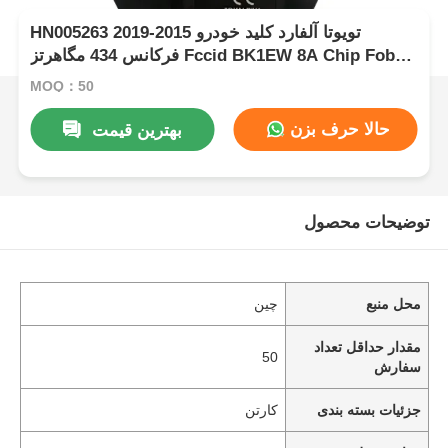
HN005263 تویوتا آلفارد کلید خودرو 2015-2019
فرکانس 434 مگاهرتز Fccid BK1EW 8A Chip Fob
Keys Board 61E068-0010 P1-A9
MOQ：50
حالا حرف بزن
بهترین قیمت
توضیحات محصول
محل منبع
چین
مقدار حداقل تعداد
50
سفارش
جزئیات بسته بندی
کارتن