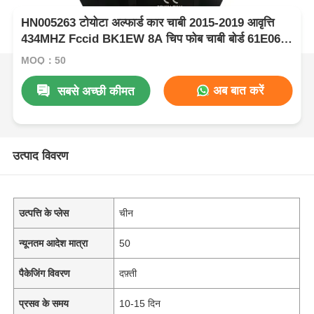
HN005263 टोयोटा अल्फार्ड कार चाबी 2015-2019 आवृत्ति
434MHZ Fccid BK1EW 8A चिप फोब चाबी बोर्ड 61E068-
0010 P1-A9
MOQ：50
अब बात करें
सबसे अच्छी कीमत
उत्पाद विवरण
उत्पत्ति के प्लेस
चीन
न्यूनतम आदेश मात्रा
50
पैकेजिंग विवरण
दफ़्ती
प्रसव के समय
10-15 दिन