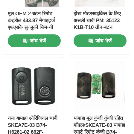
मूल OEM 2 बटन रिमोट
होंडा मोटरसाइकिल के लिए
कंट्रोल 433.87 मेगाहर्ट्ज
असली चाबी PN: 35123-
एफएसके सु-ज़ुकी जिम-नी
K1B-T10 तीन-बटन
2005-2017 के लिए बिना
FSK433.92MHz
जांच भेजें
जांच भेजें
चिप 37182-ए 7 के लिए
ID47chip रिमोट कार की
केवल थोक MOQ 50 पीसी
के लिए नियंत्रण
नया यामाहा ओरिजिनल चाबी
यामाहा मूल कुंजी कुंजी रहित
SKEA7E-03 B74-
मॉडलःSKEA7E-03 यामाहा
H6261-02 662F-
स्मार्ट रिमोट कुंजी B74-