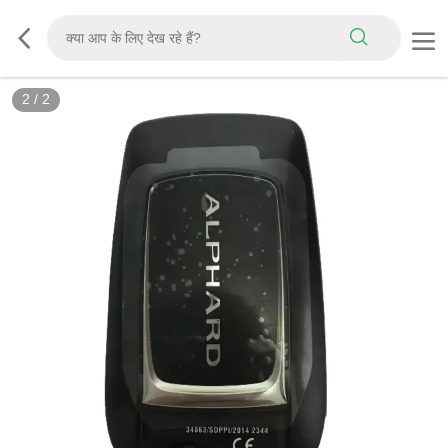
2
/
2