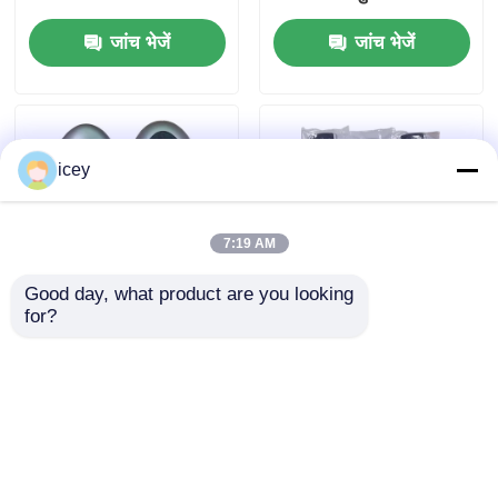
SKEA7D03
H6261-02/662F-
जांच भेजें
जांच भेजें
SKEA7D03 के लिए
icey
7:19 AM
Good day, what product are you looking 
for?
2024-2025 हुंडई टस्कन
2009-2014 टीएल स्मार्ट
एफओबी स्मार्ट कुंजी 4+1
रिमोट की फोब 3+1 बटन
बटन 433MHz ID4A
FSK313.8MHz /
95440-N9500 निकटता
PCF7945A / HITAG 2 /
जांच भेजें
जांच भेजें
रिमोट कुंजी
46 चिप / FCC ID:
M3N5WY8145 /
HON66