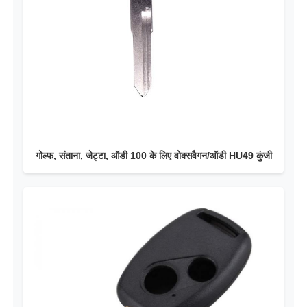
गोल्फ, संताना, जेट्टा, ऑडी 100 के लिए वोक्सवैगन/ऑडी HU49 कुंजी