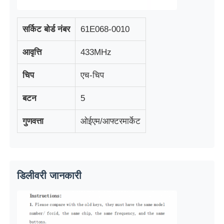
सर्किट बोर्ड नंबर
61E068-0010
आवृत्ति
433MHz
चिप
एच-चिप
बटन
5
गुणवत्ता
ओईएम/आफ्टरमार्केट
होम
डिलीवरी जानकारी
उत्पाद
वीडियो