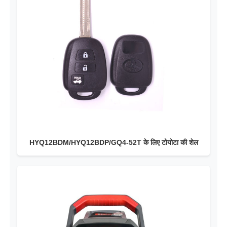
HYQ12BDM/HYQ12BDP/GQ4-52T के लिए टोयोटा की शेल