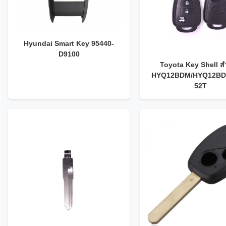
Hyundai Smart Key 95440-
D9100
Toyota Key Shell สํ
HYQ12BDM/HYQ12BD
52T