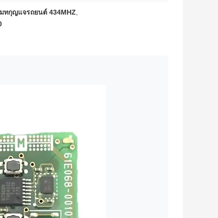
โมทกุญแจรถยนต์ 434MHZ
,
0