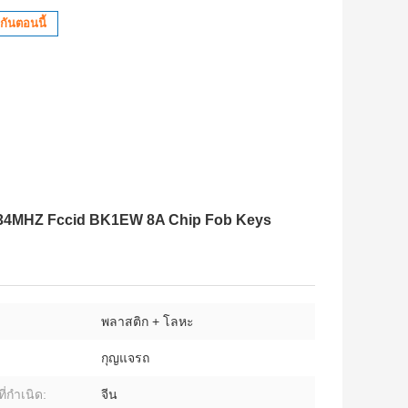
กันตอนนี้
 434MHZ Fccid BK1EW 8A Chip Fob Keys
พลาสติก + โลหะ
กุญแจรถ
ี่กำเนิด:
จีน