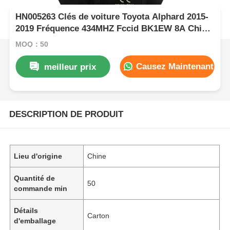
HN005263 Clés de voiture Toyota Alphard 2015-
2019 Fréquence 434MHZ Fccid BK1EW 8A Chip
Fob Keys Board 61E068-0010 P1-A9
MOQ：50
Causez Maintenant
meilleur prix
DESCRIPTION DE PRODUIT
Lieu d'origine
Chine
Quantité de
50
commande min
Détails
Carton
d'emballage