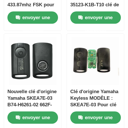
433.87mhz FSK pour
35123-K1B-T10 clé de
Su-zuki Jim-ny 2005-
voiture à distance à
envoyer une
envoyer une
2017 Sans puce
trois boutons
37182-A7 Seule
FSK433.92MHz
demande
demande
commande en gros
ID47chip
MOQ 50pcs
Nouvelle clé d'origine
Clé d'origine Yamaha
Yamaha SKEA7E-03
Keyless MODÈLE :
B74-H6261-02 662F-
SKEA7E-03 Pour clé
SKEA7D03
intelligente à distance
envoyer une
envoyer une
Yamaha B74-H6261-
02/662F-SKEA7D03