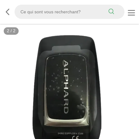
2
/
2