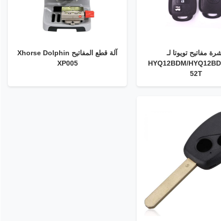
رة مفاتيح تويوتا لـ
آلة قطع المفاتيح Xhorse Dolphin
XP005
HYQ12BDM/HYQ12BD
52T