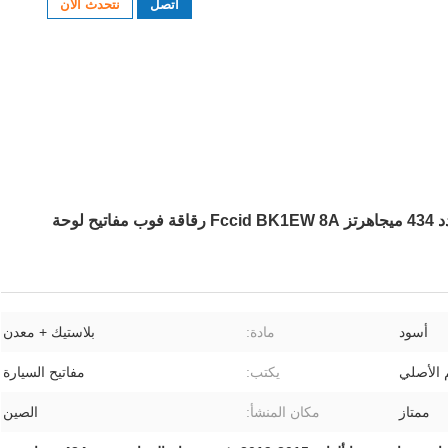
اتصل
نتحدث الآن
HN005263 مفاتيح سيارة تويوتا ألفارد 2015-2019 تردد 434 ميجاهرتز Fccid BK1EW 8A رقاقة فوب مفاتيح لوحة
أسود
مادة:
بلاستيك + معدن
 الأصلي
يكتب:
مفاتيح السيارة
ممتاز
مكان المنشأ:
الصين