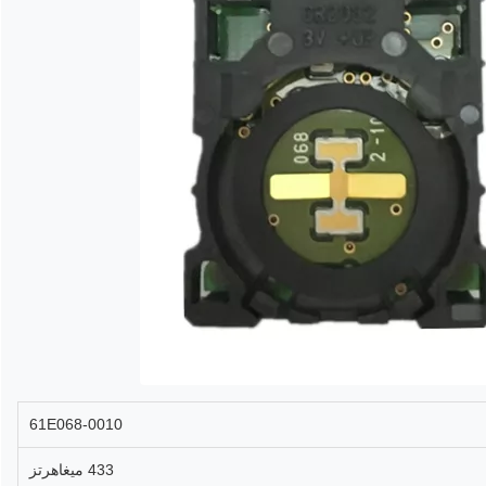
61E068-0010
433 ميغاهرتز