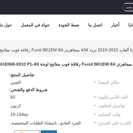
بحث
يا
أخبار
اتصل بنا
ضبط الجودة
جولة في المعمل
حول بنا
تفاصيل المنتج:
مكان المنشأ:
الصين
شروط الدفع والشحن:
الحد الأدنى لكمية:
50
تفاصيل التغليف:
كرتون
وقت التسليم:
10-15day
القدرة على العرض:
الجرد العادي، باستثناء الطلبات المخصصة.