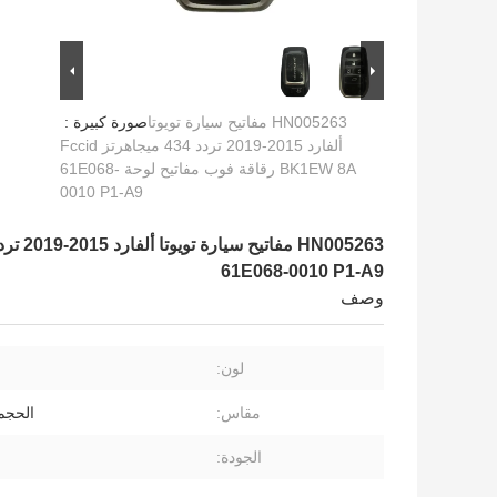
HN005263 مفاتيح سيارة تويوتا
صورة كبيرة :
ألفارد 2015-2019 تردد 434 ميجاهرتز Fccid
BK1EW 8A رقاقة فوب مفاتيح لوحة 61E068-
0010 P1-A9
61E068-0010 P1-A9
وصف
لون:
مقاس:
الحجم
الجودة: