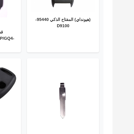
(هيونداي) المفتاح الذكي 95440-
D9100
قش
P/GQ4-