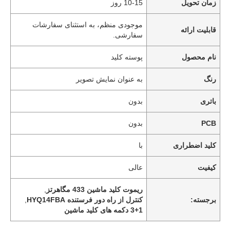
زمان تحویل
10-15 روز
موجودی منظم، به استثنای سفارشات
قابلیت ارائه
سفارشی.
نام محصول
پوسته کلید
رنگ
به عنوان نمایش تصویر
باتری
بدون
PCB
بدون
کلید اضطراری
با
کیفیت
عالی
ريموت کليد ماشين 433 مگاهرتز
,
برجسته:
کنترل از راه دور فرستنده HYQ14FBA
,
3+1 دکمه های کلید ماشین