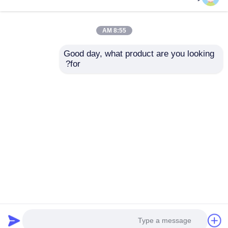
8:55 AM
Good day, what product are you looking 
for?
بي ام دبليو CAS3
پوسته کلید ماشین 3
ريموت کليد اتومبيل 3
دکمه، ریموت بدون کلید
دکمه سياه پلاستيکي
عالی
ارسال سؤال
ارسال سؤال
خانه
دربارهی ما
تماس با ما
Desktop Site
نقشه سایت
سیاست حفظ حریم خصوصی
کیفیت
کلیدهای خودرو
کارخانه چین.Copyright © 2026
Guangzhou Haina High-Tech Co., Ltd.. All Rights