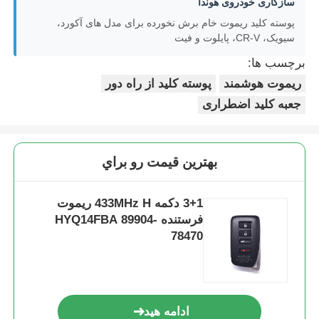
سازگاری خودروی هوندا
پوسته کلید ریموت خام برش نخورده برای مدل های آکورد،
پوسته کلید ماشین
سیویک، CR-V، پایلوت و فیت
برچسب ها:
تیغه ی کلید ماشین
ریموت هوشمند
پوسته کلید از راه دور
جعبه کلید اضطراری
دستگاه برش فرش تک زاویه ای
بهترين قيمت رو براي
برنامه نویس کلید ماشین
3+1 دکمه 433MHz H ریموت
تراشه فرستنده
فرستنده HYQ14FBA 89904-
78470
دستگاه قفل‌سازی
کلید هوشمند KEYDIY
ادامه هید