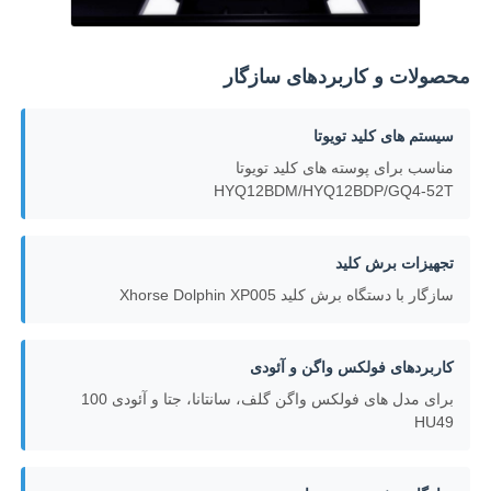
دربارهی ما
محصولات و کاربردهای سازگار
کارخانه تور
سیستم های کلید تویوتا
مناسب برای پوسته های کلید تویوتا
HYQ12BDM/HYQ12BDP/GQ4-52T
کنترل کیفیت
تجهیزات برش کلید
تماس با ما
سازگار با دستگاه برش کلید Xhorse Dolphin XP005
اخبار
کاربردهای فولکس واگن و آئودی
برای مدل های فولکس واگن گلف، سانتانا، جتا و آئودی 100
همه موارد
HU49
کلیدهای خودرو