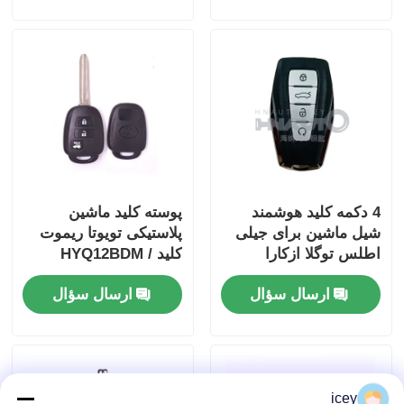
PLUS SONG
4 دکمه کلید هوشمند
پوسته کلید ماشین
شیل ماشین برای جیلی
پلاستیکی تویوتا ریموت
اطلس توگلا ازکارا
کلید HYQ12BDM /
کولری Key Shell
HYQ12BDP / GQ4-52T
ارسال سؤال
ارسال سؤال
Cover
icey