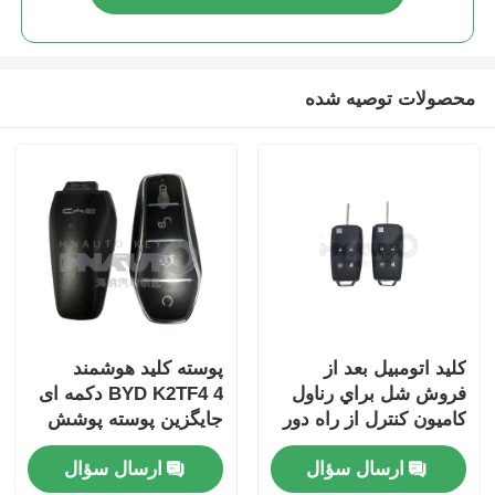
محصولات توصیه شده
کليد اتومبيل بعد از
پوسته کلید هوشمند
فروش شل براي رناول
BYD K2TF4 4 دکمه ای
کاميون کنترل از راه دور
جایگزین پوسته پوشش
اتومبيل فقط براي عمده
برای Qin PLUS DM-i
ارسال سؤال
ارسال سؤال
فروشي
Qin PLUS EV Yuan