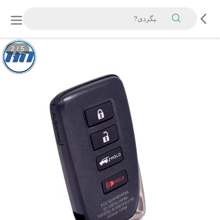
2
/
5