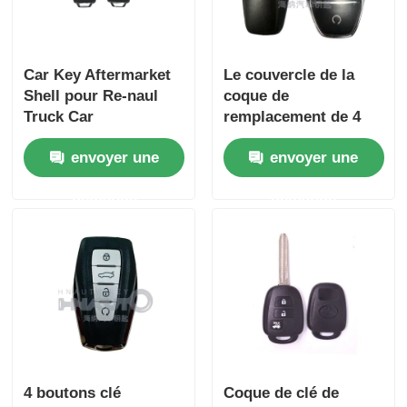
Car Key Aftermarket
Le couvercle de la
Shell pour Re-naul
coque de
Truck Car
remplacement de 4
télécommande
boutons pour Qin
envoyer une
envoyer une
uniquement pour le
PLUS DM-i Qin PLUS
grossiste MOQ est
EV Yuan PLUS SONG
demande
demande
200pcs
4 boutons clé
Coque de clé de