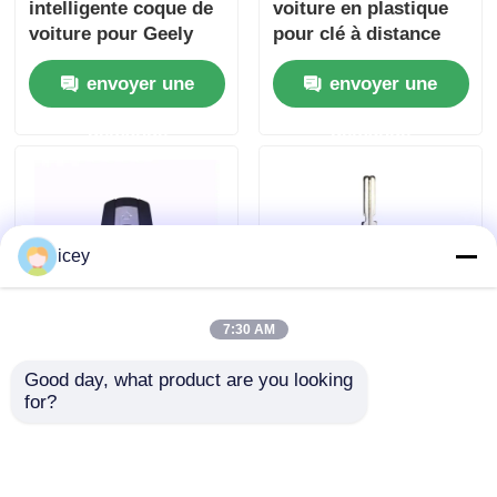
intelligente coque de
voiture en plastique
voiture pour Geely
pour clé à distance
Atlas Tugella Azkarra
Toyota HYQ12BDM /
envoyer une
envoyer une
Coolray Couverture
HYQ12BDP / GQ4-52T
de coque de clé
demande
demande
icey
7:30 AM
BMW CAS3 clé de
Coque de clé de
Good day, what product are you looking 
voiture à distance
voiture à 3 boutons -
for?
coque 3 boutons
Télécommande
plastique noir
d'entrée sans clé
envoyer une
envoyer une
excellente