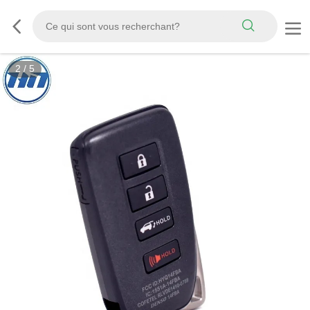
2
/
5