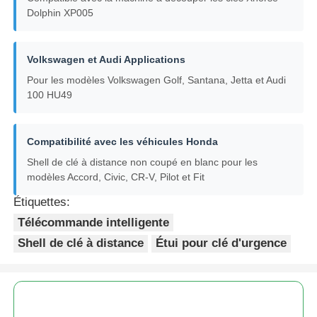
Dolphin XP005
voiture Key Shell
Volkswagen et Audi Applications
Pour les modèles Volkswagen Golf, Santana, Jetta et Audi
Blade de clé de voiture
100 HU49
Fraise à chanfreiner simple
Compatibilité avec les véhicules Honda
Shell de clé à distance non coupé en blanc pour les
programmeur de clé de voiture
modèles Accord, Civic, CR-V, Pilot et Fit
Étiquettes:
puce de transpondeur
Télécommande intelligente
Shell de clé à distance
Étui pour clé d'urgence
Machine de serrurerie
Clé intelligente KEYDIY