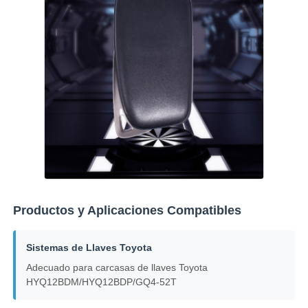
Sobre nosotros
Visita a la fábrica
Control de Calidad
Contacto
Productos y Aplicaciones Compatibles
noticias
Sistemas de Llaves Toyota
Todos los casos
Adecuado para carcasas de llaves Toyota
HYQ12BDM/HYQ12BDP/GQ4-52T
Llaves autos