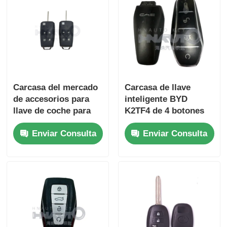
Carcasa del mercado
Carcasa de llave
de accesorios para
inteligente BYD
llave de coche para
K2TF4 de 4 botones
Control remoto de
para Qin PLUS DM-i
Enviar Consulta
Enviar Consulta
coche de camión Re-
Qin PLUS EV Yuan
naul solo para
PLUS SONG
mayorista MOQ es
200 Uds.