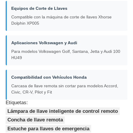
Equipos de Corte de Llaves
coche Concha de llave
Compatible con la máquina de corte de llaves Xhorse
Dolphin XP005
Hoja de llave de coche
Aplicaciones Volkswagen y Audi
Para modelos Volkswagen Golf, Santana, Jetta y Audi 100
Cortador de fresado de ángulo único
HU49
programador de la llave del coche
Compatibilidad con Vehículos Honda
Carcasa de llave remota sin cortar para modelos Accord,
microprocesador del transpondor
Civic, CR-V, Pilot y Fit
Etiquetas:
Máquina de cerrajería
Lámpara de llave inteligente de control remoto
Concha de llave remota
Clave inteligente de KEYDIY
Estuche para llaves de emergencia