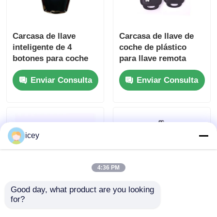
Carcasa de llave
Carcasa de llave de
inteligente de 4
coche de plástico
botones para coche
para llave remota
Geely Atlas Tugella
Toyota HYQ12BDM /
Enviar Consulta
Enviar Consulta
Azkarra Coolray,
HYQ12BDP / GQ4-52T
cubierta de la carcasa
de la llave
icey
4:36 PM
Good day, what product are you looking 
for?
Carcasa de llave
Carcasa de llave de
remota para coche
coche de 3 botones