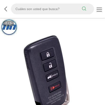
2
/
5