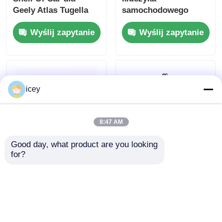
Geely Atlas Tugella
samochodowego
Azkarra Coolray Key
Toyota Pilot zdalnego
Wyślij zapytanie
Wyślij zapytanie
Shell Cover
sterowania
HYQ12BDM /
HYQ12BDP / GQ4-52T
icey
8:47 AM
Good day, what product are you looking 
for?
BMW CAS3 zdalny
3 guzików klucz
klucz do samochodu
samochodowy Shell
3 guzików czarny
doskonały
plastikowy
bezkluczowy dostęp
Wyślij zapytanie
Wyślij zapytanie
zdalny Fob