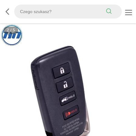
2
/
5