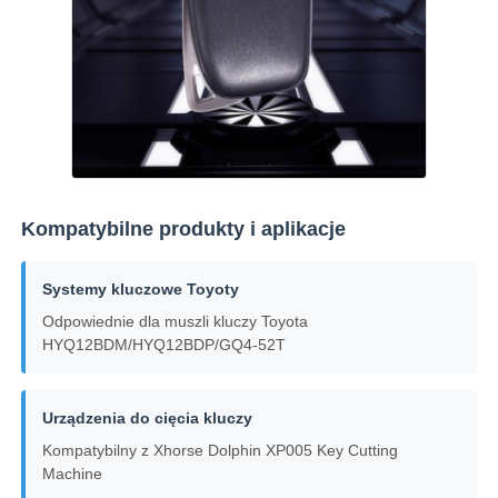
O nas
Wycieczka po fabryce
Kontrola jakości
Kompatybilne produkty i aplikacje
Skontaktuj się z nami
Systemy kluczowe Toyoty
Odpowiednie dla muszli kluczy Toyota
Aktualności
HYQ12BDM/HYQ12BDP/GQ4-52T
Wszystkie przypadki
Urządzenia do cięcia kluczy
Kompatybilny z Xhorse Dolphin XP005 Key Cutting
Machine
Klucze automatyczne