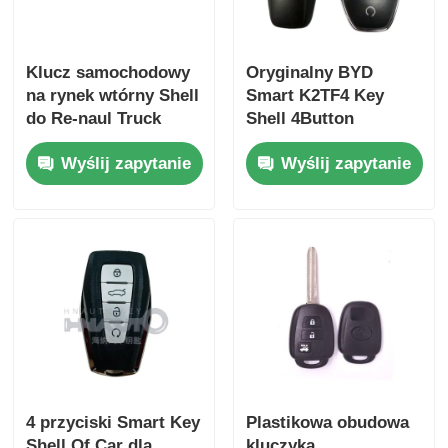
Klucz samochodowy
Oryginalny BYD
na rynek wtórny Shell
Smart K2TF4 Key
do Re-naul Truck
Shell 4Button
Samochód zdalny
Wymiana osłony
Wyślij zapytanie
Wyślij zapytanie
sterownik tylko dla
osłony dla Qin PLUS
hurtownika MOQ to
DM-i Qin PLUS EV
200 sztuk
Yuan PLUS SONG
4 przyciski Smart Key
Plastikowa obudowa
Shell Of Car dla
kluczyka