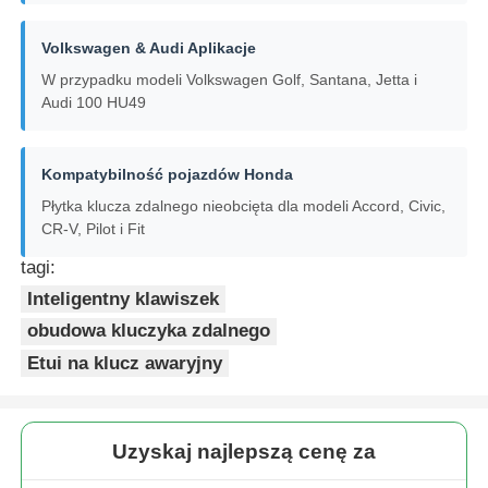
Volkswagen & Audi Aplikacje
obudowa kluczyka samochodowego
W przypadku modeli Volkswagen Golf, Santana, Jetta i
Audi 100 HU49
Ostrza kluczyka samochodowego
Kompatybilność pojazdów Honda
Frez kątowy jednostronny
Płytka klucza zdalnego nieobcięta dla modeli Accord, Civic,
CR-V, Pilot i Fit
programista kluczy samochodowych
tagi:
Inteligentny klawiszek
obudowa kluczyka zdalnego
chip transpondera
Etui na klucz awaryjny
Automat do dorabiania kluczy
Uzyskaj najlepszą cenę za
KEYDIY Inteligentny klucz