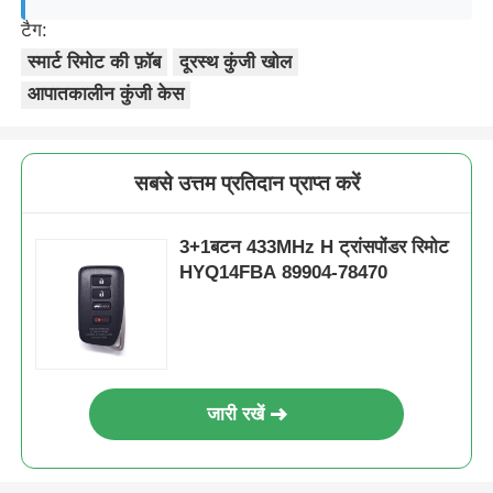
टैग:
कार की चाबी का खोल
स्मार्ट रिमोट की फ़ॉब
दूरस्थ कुंजी खोल
आपातकालीन कुंजी केस
कार की चाबी का ब्लेड
सबसे उत्तम प्रतिदान प्राप्त करें
सिंगल एंगल फ्रिलिंग कटर
3+1बटन 433MHz H ट्रांसपोंडर रिमोट
कार की चाबी प्रोग्रामर
HYQ14FBA 89904-78470
ट्रांसपोंडर चिप
तालाबंदी मशीन
जारी रखें
KEYDIY स्मार्ट कुंजी