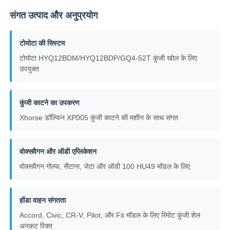
संगत उत्पाद और अनुप्रयोग
हमारे बारे में
टोयोटा की सिस्टम
टोयोटा HYQ12BDM/HYQ12BDP/GQ4-52T कुंजी खोल के लिए
फैक्टरी यात्रा
उपयुक्त
गुणवत्ता नियंत्रण
कुंजी काटने का उपकरण
Xhorse डॉल्फिन XP005 कुंजी काटने की मशीन के साथ संगत
हमसे संपर्क करें
वोक्सवैगन और ऑडी एप्लिकेशन
समाचार
वोक्सवैगन गोल्फ, सैंटाना, जेटा और ऑडी 100 HU49 मॉडल के लिए
सभी मामलों
होंडा वाहन संगतता
Accord, Civic, CR-V, Pilot, और Fit मॉडल के लिए रिमोट कुंजी शेल
ऑटो कुंजी
अनकट रिक्त