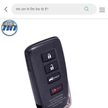
2
/
5