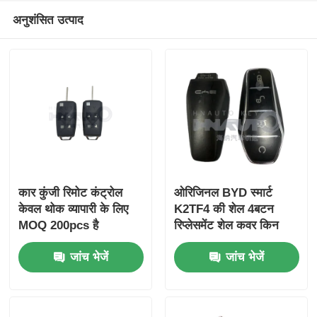
अनुशंसित उत्पाद
कार कुंजी रिमोट कंट्रोल
ओरिजिनल BYD स्मार्ट
केवल थोक व्यापारी के लिए
K2TF4 की शेल 4बटन
MOQ 200pcs है
रिप्लेसमेंट शेल कवर किन
प्लस DM-i किन प्लस EV
जांच भेजें
जांच भेजें
युआन प्लस सॉन्ग के लिए