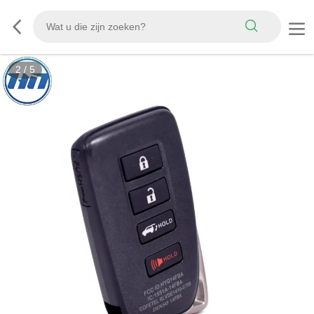
2
/
5