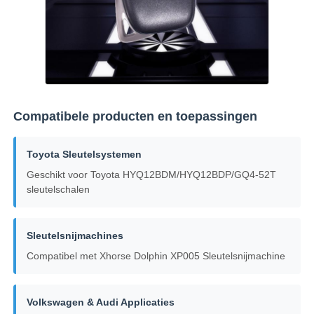
Over ons
Fabrieksreis
Compatibele producten en toepassingen
Kwaliteitscontrole
Toyota Sleutelsystemen
Contacteer ons
Geschikt voor Toyota HYQ12BDM/HYQ12BDP/GQ4-52T
sleutelschalen
nieuws
Sleutelsnijmachines
Compatibel met Xhorse Dolphin XP005 Sleutelsnijmachine
Alle Gevallen
Volkswagen & Audi Applicaties
Autosleutels