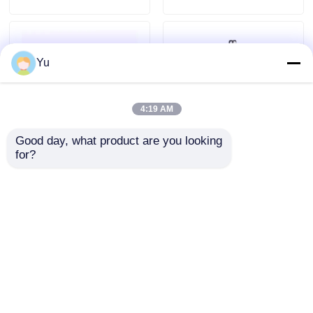
Yu
4:19 AM
Good day, what product are you looking 
for?
BMW CAS3
3 knoppen
Afstandsbediening
Autosleutel Schelp
Autosleutel
Uitstekend
Behuizing 3 Knoppen
Sleutelloze toegang
Aanvraag sturen
Aanvraag sturen
Zwart Plastic
Remote Fob
Thuis
Ongeveer ons
Contacteer ons
Desktop Site
Sitemap
Privacybeleid