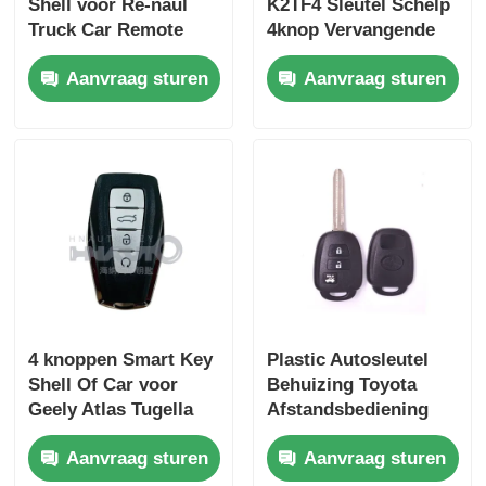
Shell voor Re-naul
K2TF4 Sleutel Schelp
Truck Car Remote
4knop Vervangende
Control alleen voor
Schelp Cover Voor
Aanvraag sturen
Aanvraag sturen
groothandelaar MOQ
Qin PLUS DM-i Qin
is 200pcs
PLUS EV Yuan PLUS
SONG
4 knoppen Smart Key
Plastic Autosleutel
Shell Of Car voor
Behuizing Toyota
Geely Atlas Tugella
Afstandsbediening
Azkarra Coolray
Sleutel Cover
Aanvraag sturen
Aanvraag sturen
Sleutel Shell Cover
HYQ12BDM /
HYQ12BDP / GQ4-52T