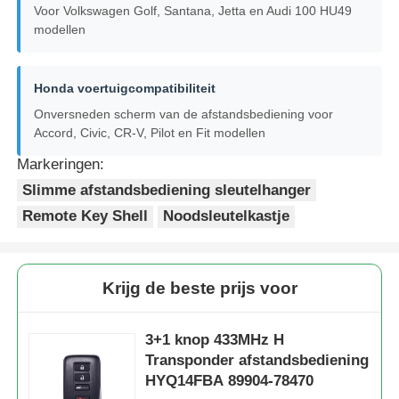
Voor Volkswagen Golf, Santana, Jetta en Audi 100 HU49
modellen
auto Sleutel Schelp
Honda voertuigcompatibiliteit
Autosleutelblad
Onversneden scherm van de afstandsbediening voor
Accord, Civic, CR-V, Pilot en Fit modellen
Enkelsnijdende hoekfrees
Markeringen:
Slimme afstandsbediening sleutelhanger
Remote Key Shell
Noodsleutelkastje
auto zeer belangrijke programmeur
transponderspaander
Krijg de beste prijs voor
Sluitmachine
3+1 knop 433MHz H
Transponder afstandsbediening
HYQ14FBA 89904-78470
KEYDIY Slimme sleutel