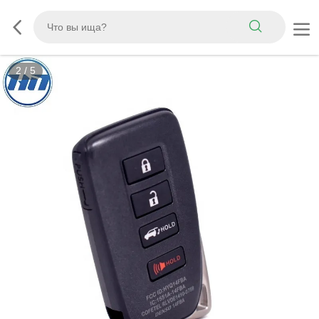
2
/
5