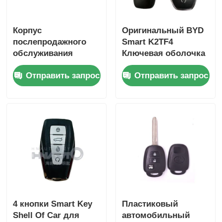
Корпус
Оригинальный BYD
послепродажного
Smart K2TF4
обслуживания
Ключевая оболочка
автомобильных
4Кнопка Замена
Отправить запрос
Отправить запрос
ключей для
оболочки для Qin
дистанционного
PLUS DM-i Qin PLUS
управления
EV Yuan PLUS SONG
грузовиком Re-naul,
только для
оптовиков,
минимальный заказ
составляет 200 шт.
4 кнопки Smart Key
Пластиковый
Shell Of Car для
автомобильный