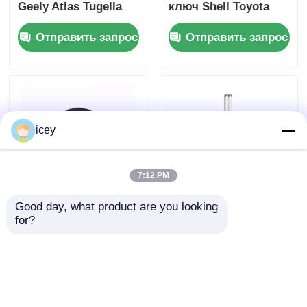
Geely Atlas Tugella
ключ Shell Toyota
Azkarra Coolray
Дальний ключ
Отправить запрос
Отправить запрос
Ключевая оболочка
HYQ12BDM /
HYQ12BDP / GQ4-52T
icey
7:12 PM
Good day, what product are you looking 
BMW CAS3 Корпус
Корпус ключа от
for?
ключа от
автомобиля с 3
автомобиля с
кнопками.
дистанционным
Отличный брелок
Отправить запрос
Отправить запрос
управлением, 3
дистанционного
кнопки, черный
управления без