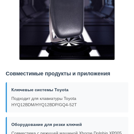
О Компании
Наша фабрика
контроль качества
Совместимые продукты и приложения
контактные данные
Ключевые системы Toyota
Новости
Подходит для клавиатуры Toyota
HYQ12BDM/HYQ12BDP/GQ4-52T
Все случаи
Оборудование для резки ключей
Автоматические ключи
Совместима с режущей машиной Xhorse Dolphin XP005