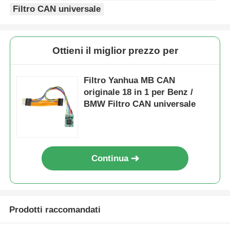
Filtro CAN universale
Car Key Shell
Ottieni il miglior prezzo per
Chiavetta per auto
Filtro Yanhua MB CAN
originale 18 in 1 per Benz /
Fresa ad angolo singolo
BMW Filtro CAN universale
programmatore di chiave dell'automobile
chip del risponditore
Continua
Macchina per fabbro
Prodotti raccomandati
Chiave intelligente KEYDIY