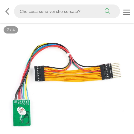
2
/
4