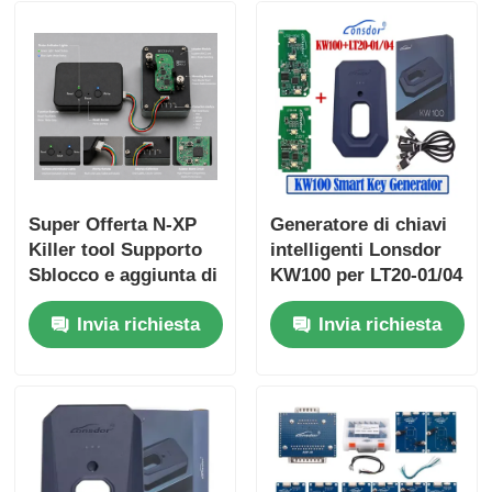
Super Offerta N-XP
Generatore di chiavi
Killer tool Supporto
intelligenti Lonsdor
Sblocco e aggiunta di
KW100 per LT20-01/04
tutte le chiavi N-XP
Supporta tutte le
Invia richiesta
Invia richiesta
NCF29XX Chip Smart
chiavi perse e
Remote Key Clone
aggiunta di chiavi
con base di
adattatore Per tutte le
marche Entrambe le
chiavi originali del
mercato secondario