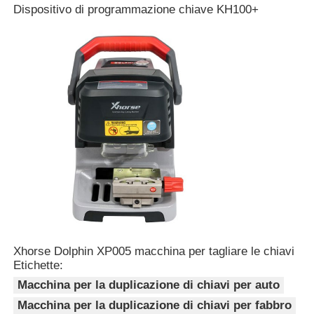
Dispositivo di programmazione chiave KH100+
Chi siamo
Fatory Tour
Controllo di qualità
Contattaci
notizie
Xhorse Dolphin XP005 macchina per tagliare le chiavi
Tutti i casi
Etichette:
Macchina per la duplicazione di chiavi per auto
Macchina per la duplicazione di chiavi per fabbro
Chiavi automatiche