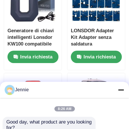
Generatore di chiavi
LONSDOR Adapter
intelligenti Lonsdor
Kit Adapter senza
KW100 compatibile
saldatura
con telecomandi
crittografato 14 pezzi
Invia richiesta
Invia richiesta
LT20, supporta tutte
le chiavi perse e
l'aggiunta di chiavi
Jennie
8:26 AM
Good day, what product are you looking 
for?