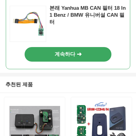
본래 Yanhua MB CAN 필터 18 In
1 Benz / BMW 유니버설 CAN 필
자동차 키 쉘
터
자동차 키 블레이드
계속하다
싱글 앵글 밀링 커터
자동차 중요 프로그래머
추천된 제품
트랜스폰더 칩
잠수기 기계
KEYDIY 스마트키