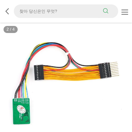
2
/
4