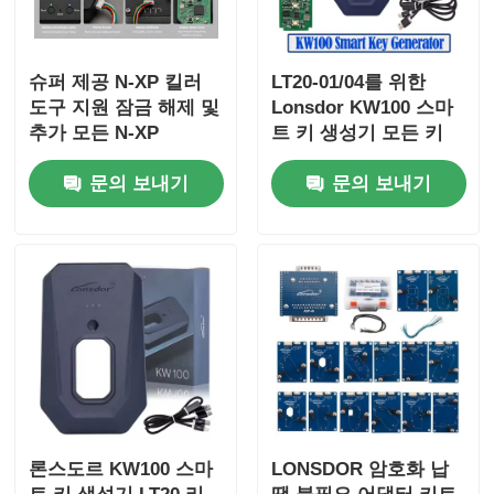
슈퍼 제공 N-XP 킬러
LT20-01/04를 위한
도구 지원 잠금 해제 및
Lonsdor KW100 스마
추가 모든 N-XP
트 키 생성기 모든 키
NCF29XX 칩 스마트 원
손실 & 추가 키 지원
문의 보내기
문의 보내기
격 키 클론 어댑터 기반
과 함께
론스도르 KW100 스마
LONSDOR 암호화 납