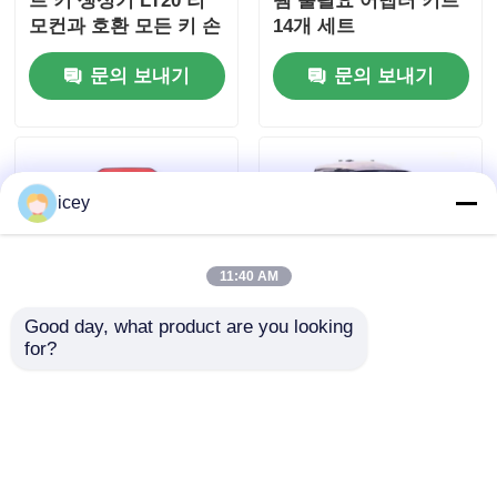
트 키 생성기 LT20 리
땜 불필요 어댑터 키트
모컨과 호환 모든 키 손
14개 세트
실 및 키 추가 지원
문의 보내기
문의 보내기
icey
11:40 AM
Good day, what product are you looking 
for?
휴대용 잠금공 열쇠 절
2 In 1 매직 탱크 2M2
단기 Xhorse Dolphin
자동차 키 커팅 머신,
XP 005 키 절단기
폰 연결을 통해 안드로
이드에서 작동
문의 보내기
문의 보내기