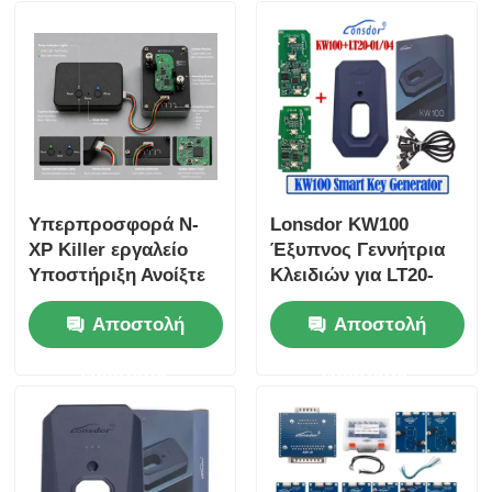
Υπερπροσφορά N-
Lonsdor KW100
XP Killer εργαλείο
Έξυπνος Γεννήτρια
Υποστήριξη Ανοίξτε
Κλειδιών για LT20-
και προσθέστε όλα
01/04 Υποστηρίζει
Αποστολή
Αποστολή
τα N-XP NCF29XX
Όλα τα Κλειδιά
Chip Smart Remote
Χαμένα & Προσθήκη
ερώτησης
ερώτησης
Key Κλώνες με βάση
Κλειδιών
προσαρμοστή Για
όλες τις μάρκες και
τα δύο αρχικά κλειδιά
μεταπώλησης