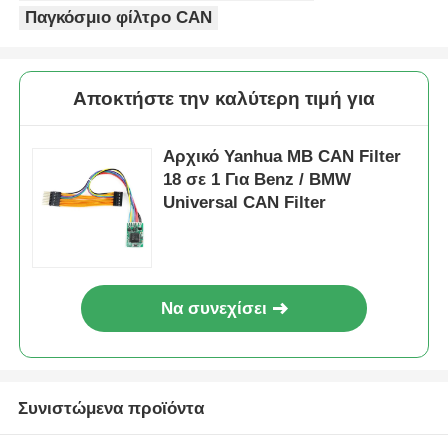
Παγκόσμιο φίλτρο CAN
αυτοκινητοκινητοκινητοκινητοκινητοκινητοκινητοκινητο
Αποκτήστε την καλύτερη τιμή για
Λεπίδα κλειδιού αυτοκινήτου
Αρχικό Yanhua MB CAN Filter
18 σε 1 Για Benz / BMW
Μονόγωνη μηχανή κοπής
Universal CAN Filter
βασικός προγραμματιστής αυτοκινήτων
τσιπ αναμεταδοτών
Να συνεχίσει
Μηχανή κλειδαριού
Συνιστώμενα προϊόντα
Κλειδί KEYDIY έξυπνο