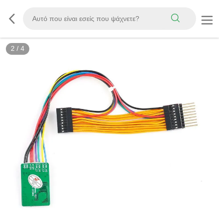
2
/
4