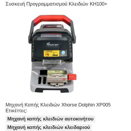
Συσκευή Προγραμματισμού Κλειδιών KH100+
Σχετικά με εμάς
Γύρος εργοστασίων
Ποιοτικός έλεγχος
επαφή
Νέα
Μηχανή Κοπής Κλειδιών Xhorse Dolphin XP005
Όλες οι περιπτώσεις
Ετικέττες:
Μηχανή κοπής κλειδιών αυτοκινήτου
Μηχανή κοπής κλειδιών κλειδαριού
Αυτόματα κλειδιά