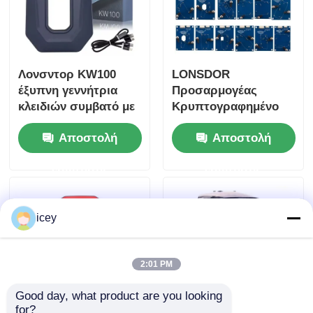
Λονσντορ KW100
LONSDOR
έξυπνη γεννήτρια
Προσαρμογέας
κλειδιών συμβατό με
Κρυπτογραφημένο
LT20 τηλεχειριστήρες
Κιτ Συγκόλλησης
Αποστολή
Αποστολή
υποστήριξη όλα τα
Χωρίς Συγκόλληση 14
κλειδιά χαμένα &
τεμαχίων
ερώτησης
ερώτησης
προσθήκη κλειδιά
icey
2:01 PM
Good day, what product are you looking 
for?