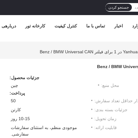
جستجو کردن
رد
اخبار
تماس با ما
کنترل کیفیت
کارخانه تور
دربارهی م
جزئیات محصول:
محل منبع:
چین
پرداخت:
ار حداقل تعداد سفارش:
50
جزئیات بسته بندی:
کارتن
زمان تحویل:
10-15 روز
قابلیت ارائه:
موجودی منظم، به استثنای سفارشات
سفارشی.