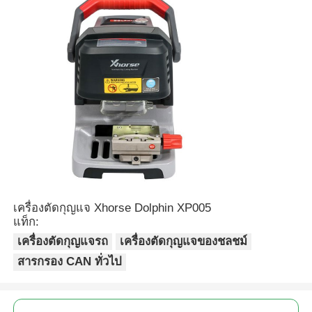
เกี่ยวกับเรา
ทัวร์โรงงาน
ควบคุมคุณภาพ
ติดต่อเรา
เครื่องตัดกุญแจ Xhorse Dolphin XP005
ข่าว
แท็ก:
เครื่องตัดกุญแจรถ
เครื่องตัดกุญแจของชลชม์
ทุกกรณี
สารกรอง CAN ทั่วไป
กุญแจรถยนต์