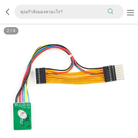
2
/
4