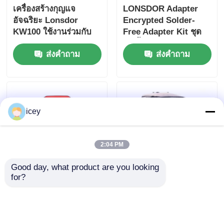
เครื่องสร้างกุญแจ
LONSDOR Adapter
อัจฉริยะ Lonsdor
Encrypted Solder-
KW100 ใช้งานร่วมกับ
Free Adapter Kit ชุด
รีโมท LT20 รองรับกรณี
14 ชิ้น
ส่งคำถาม
ส่งคำถาม
ทำกุญแจหายทั้งหมด &
เพิ่มกุญแจ
icey
2:04 PM
Good day, what product are you looking 
for?
เครื่องตัดลูกกุญแจช่าง
2 ใน 1 แมจิก แทงค์
ทำกุญแจแบบพกพา
2M2 เครื่องตัดกุญแจรถ
Xhorse Dolphin XP
ยนต์ทํางานบน Android
005
ผ่านโทรศัพท์เชื่อมต่อ