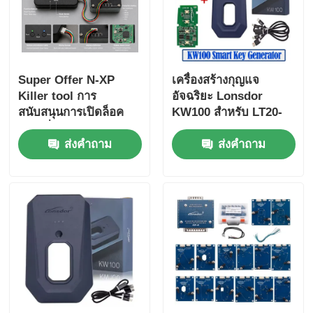
Super Offer N-XP
เครื่องสร้างกุญแจ
Killer tool การ
อัจฉริยะ Lonsdor
สนับสนุนการเปิดล็อค
KW100 สำหรับ LT20-
และเพิ่ม N-XP
01/04 รองรับการทำ
ส่งคำถาม
ส่งคำถาม
NCF29XX Chip Smart
กุญแจหายทั้งหมดและ
Remote Key Clones
การเพิ่มกุญแจ
With Adapter Base
สําหรับทุกยี่ห้อ ทั้งคู่