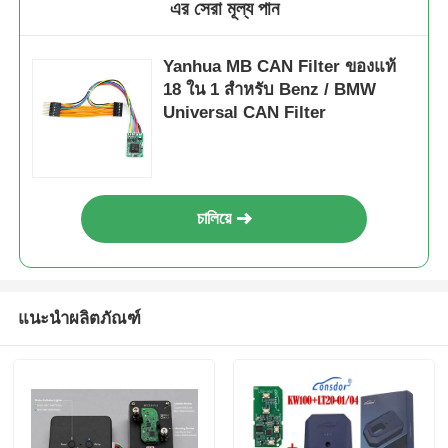
এর সেরা মূল্য পান
เปลือกกุญแจรถ
Yanhua MB CAN Filter ของแท้
18 ใน 1 สําหรับ Benz / BMW
Universal CAN Filter
ใบมีดกุญแจรถ
เครื่องตัดบดมุมเดียว
চালিয়ে
โปรแกรมเมอร์กุญแจรถ
ชิปดาวเทียม
แนะนำผลิตภัณฑ์
เครื่องล็อคชิม
KEYDIY สมาชิกคีย์