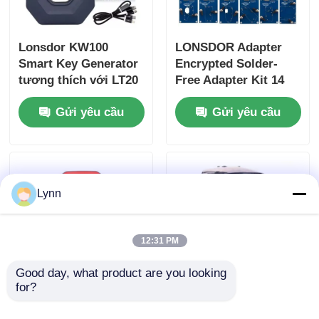
Lonsdor KW100
LONSDOR Adapter
Smart Key Generator
Encrypted Solder-
tương thích với LT20
Free Adapter Kit 14
Remote hỗ trợ tất cả
bộ
Gửi yêu cầu
Gửi yêu cầu
các phím bị mất &
thêm phím
Lynn
12:31 PM
Good day, what product are you looking 
for?
Máy cắt chìa khóa thợ
2 trong 1 Magic Tank
khóa di động Xhorse
2M2 Máy cắt chìa