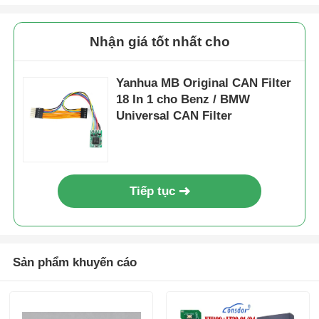
vỏ chìa khóa xe
Nhận giá tốt nhất cho
Yanhua MB Original CAN Filter
Chìa khóa xe hơi
18 In 1 cho Benz / BMW
Universal CAN Filter
Máy cắt mài góc đơn
lập trình chìa khóa xe
Tiếp tục
Chip phát đáp
Sản phẩm khuyến cáo
Máy khóa
KEYDIY Smart Key