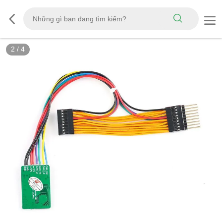
2
/
4