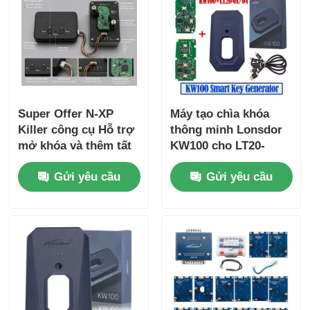
Super Offer N-XP
Máy tạo chìa khóa
Killer công cụ Hỗ trợ
thông minh Lonsdor
mở khóa và thêm tất
KW100 cho LT20-
cả các N-XP NCF29XX
01/04 Hỗ trợ mất tất
Gửi yêu cầu
Gửi yêu cầu
Chip Smart Remote
cả chìa khóa & Thêm
Key Clones với
chìa khóa
adapter cơ sở cho tất
cả các thương hiệu
Cả hai chính hãng
Aftermarket Key