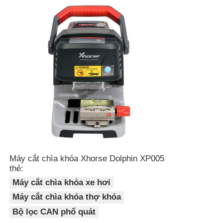
Về chúng tôi
Tham quan nhà máy
Kiểm soát chất lượng
Liên hệ chúng tôi
Tin tức
Máy cắt chìa khóa Xhorse Dolphin XP005
thẻ:
Máy cắt chìa khóa xe hơi
Tất cả các trường hợp
Máy cắt chìa khóa thợ khóa
Bộ lọc CAN phổ quát
Chìa khóa tự động