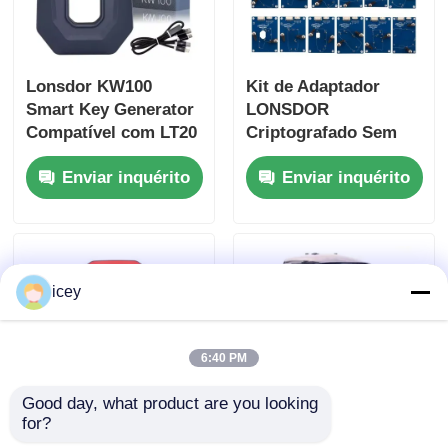
originais
Lonsdor KW100
Kit de Adaptador
Smart Key Generator
LONSDOR
Compatível com LT20
Criptografado Sem
Remotes Suporte
Solda, Conjunto de 14
Enviar inquérito
Enviar inquérito
Todas as Chaves
peças
Perdidas & Adição de
Chaves
icey
6:40 PM
Good day, what product are you looking 
for?
Máquina portátil de
2 em 1 tanque mágico