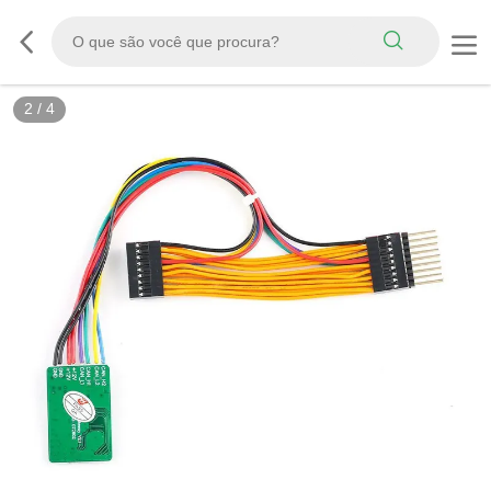
2
/
4