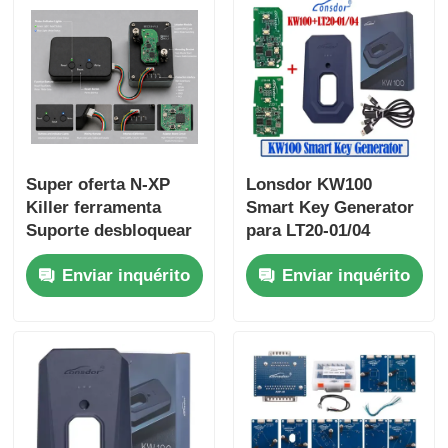
Super oferta N-XP
Lonsdor KW100
Killer ferramenta
Smart Key Generator
Suporte desbloquear
para LT20-01/04
e adicionar todos os
Suporte a todas as
Enviar inquérito
Enviar inquérito
N-XP NCF29XX chip
chaves perdidas e
clones de chave
adição de chaves
remoto inteligente
com base de
adaptador para todas
as marcas ambas as
chaves de mercado
de reposição