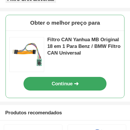
Carro Chave Shell
Obter o melhor preço para
Lâmina da Chave do Carro
Filtro CAN Yanhua MB Original
18 em 1 Para Benz / BMW Filtro
Máquina de corte de moagem de um só ângulo
CAN Universal
programador da chave do carro
Continue
microplaqueta do identificador
Máquina de fechadura
Produtos recomendados
Chave inteligente KEYDIY