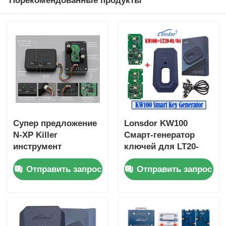
Порекомендованные продукты
Супер предложение
Lonsdor KW100
N-XP Killer
Смарт-генератор
инструмент
ключей для LT20-
Поддержка
01/04 Поддержка
Отправить запрос
Отправить запрос
разблокировки и
всех ключей
добавления всех N-
потерянные и
XP NCF29XX чип
добавление ключей
умный удаленный
ключ клоны с