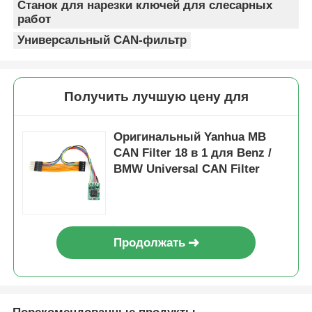
Станок для нарезки ключей для слесарных
работ
Автомобиль
Универсальный CAN-фильтр
Заготовка ключа зажигания
Получить лучшую цену для
Одноугольная фрезерная резачка
Оригинальный Yanhua MB
CAN Filter 18 в 1 для Benz /
BMW Universal CAN Filter
программист ключа автомобиля
обломок приемоответчика
Продолжать
Станок для изготовления ключей
Умный ключ KEYDIY