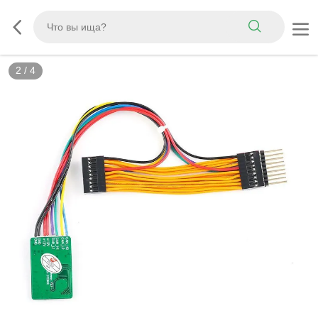
2
/
4