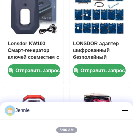
адаптерной базой
для всех марок
Lonsdor KW100
LONSDOR адаптер
Смарт-генератор
шифрованный
ключей совместим с
безполейный
дистанционным
адаптерный
Отправить запрос
Отправить запрос
управлением LT20
комплект 14 штук
Поддержка всех
ключей потерянные
и добавление
ключей
Jennie
5:06 AM