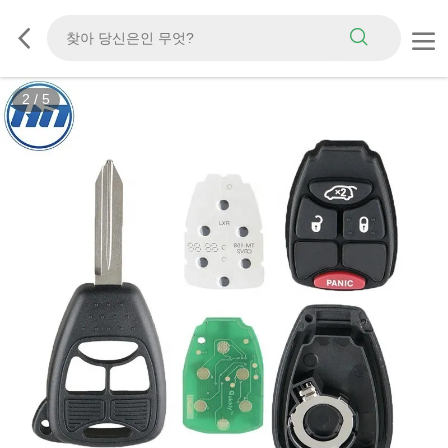
2
/
5