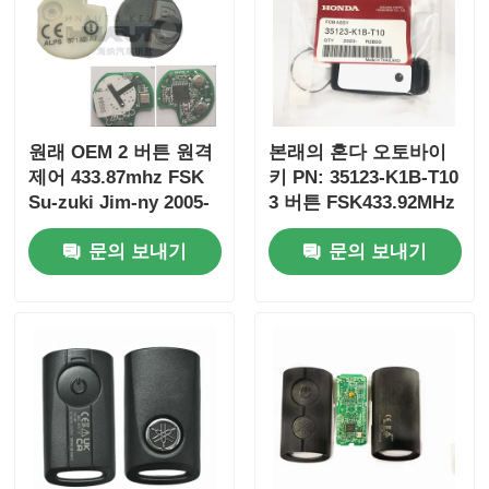
원래 OEM 2 버튼 원격
본래의 혼다 오토바이
제어 433.87mhz FSK
키 PN: 35123-K1B-T10
Su-zuki Jim-ny 2005-
3 버튼 FSK433.92MHz
2017 칩 없음 37182-A7
ID47chip 원격 자동차
문의 보내기
문의 보내기
도매 MOQ 50pcs 전용
키
제어