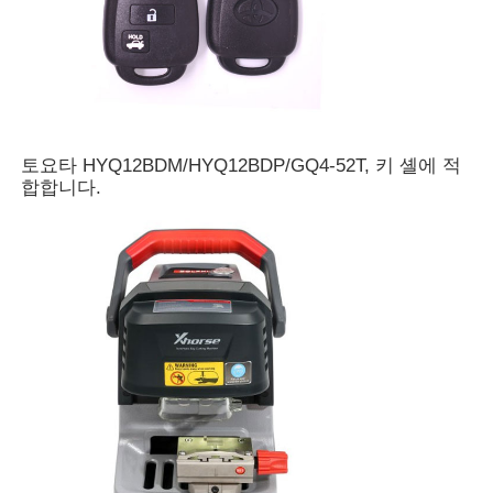
자동차 키 쉘
자동차 키 블레이드
토요타 HYQ12BDM/HYQ12BDP/GQ4-52T, 키 셸에 적
합합니다.
싱글 앵글 밀링 커터
자동차 중요 프로그래머
트랜스폰더 칩
잠수기 기계
KEYDIY 스마트키