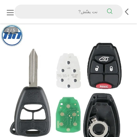
2
/
5