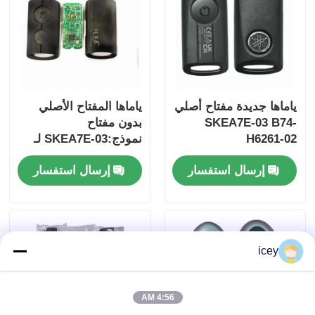
ياماها جديدة مفتاح أصلي
ياماها المفتاح الأصلي
SKEA7E-03 B74-
بدون مفتاح
H6261-02
نموذج:SKEA7E-03 لـ
Yamaha Smart
إرسال استفسار
إرسال استفسار
Remote Key B74-
H6261-02/662F-
SKEA7D03
icey
4:56 AM