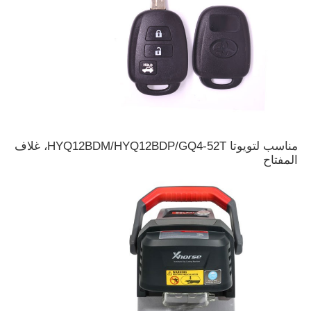
قذيفة مفتاح السيارة
شفرة مفاتيح السيارة
قطعة طحن زاوية واحدة
مناسب لتويوتا HYQ12BDM/HYQ12BDP/GQ4-52T، غلاف
المفتاح
مبرمج مفتاح السيارة
شريحة الارسال والاستقبال
آلة القفل
المفتاح الذكي