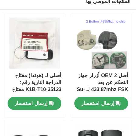
المنتجات الموصى بها
أصل OEM 2 أزرار جهاز
أصلي لـ (هوندا) مفتاح
التحكم عن بعد
الدراجة النارية رقم:
433.87mhz FSK لـ Su-
35123-K1B-T10 مفتاح
zuki Jim-ny 2005-2017
سيارة ذو ثلاثة أزرار
إرسال استفسار
إرسال استفسار
بدون رقاقة 37182-A7
فقط التحكم للجملة
MOQ 50pcs