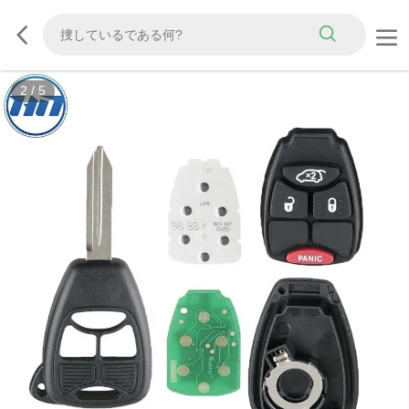
2
/
5