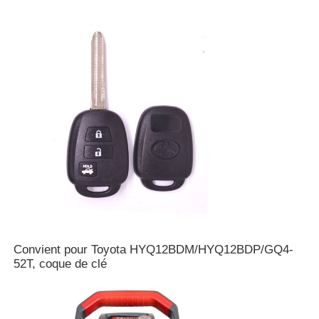
voiture Key Shell
Blade de clé de voiture
Fraise à chanfreiner simple
programmeur de clé de voiture
puce de transpondeur
Convient pour Toyota HYQ12BDM/HYQ12BDP/GQ4-
Machine de serrurerie
52T, coque de clé
Clé intelligente KEYDIY