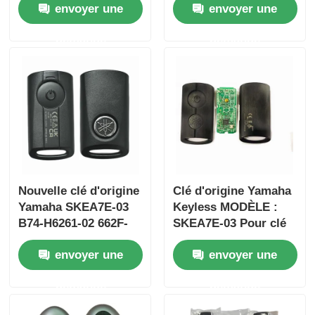
envoyer une
envoyer une
2017 Sans puce
trois boutons
37182-A7 Seule
FSK433.92MHz
demande
demande
commande en gros
ID47chip
MOQ 50pcs
Nouvelle clé d'origine
Clé d'origine Yamaha
Yamaha SKEA7E-03
Keyless MODÈLE :
B74-H6261-02 662F-
SKEA7E-03 Pour clé
SKEA7D03
intelligente à distance
envoyer une
envoyer une
Yamaha B74-H6261-
02/662F-SKEA7D03
demande
demande