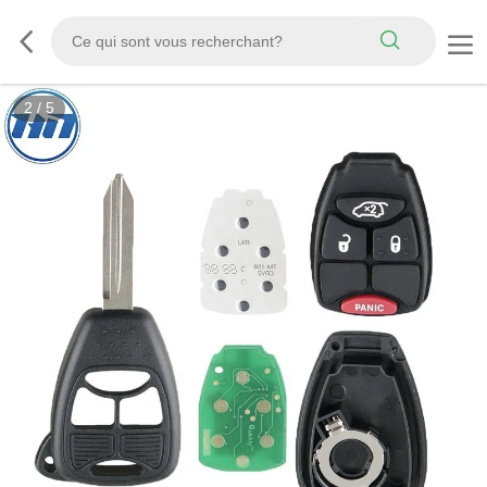
2
/
5