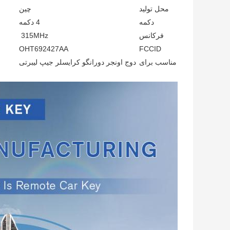
محل تولید
چین
دکمه
4 دکمه
فرکانس
315MHz
OHT692427AA
FCCID
مناسب برای
دوج اونجر دورانگو کرایسلر جیپ لیبرتی