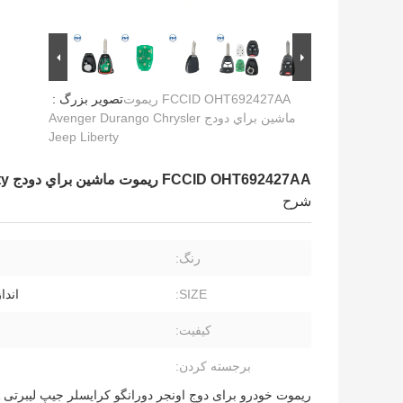
FCCID OHT692427AA ريموت
تصویر بزرگ :
ماشين براي دودج Avenger Durango Chrysler
Jeep Liberty
FCCID OHT692427AA ريموت ماشين براي دودج Avenger Durango Chrysler Jeep Liberty
شرح
رنگ:
SIZE:
اندا
کیفیت:
برجسته کردن:
ریموت خودرو برای دوج اونجر دورانگو کرایسلر جیپ لیبرتی FCCID OHT692427AA