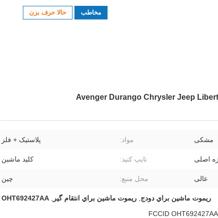
مخاطب
حالا حرف بزن
مشکی
مواد:
پلاستیک + فلز
زه اصلی
تایپ کنید:
کلید ماشین
عالی
محل منبع:
چین
ريموت ماشين براي دودج
,
ريموت ماشين براي انتقام گير
,
OHT692427AA