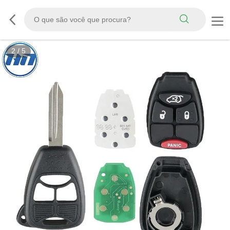
2
/
5