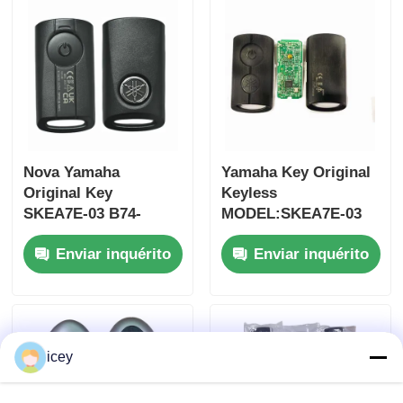
para atacado MOQ
50pcs
Nova Yamaha
Yamaha Key Original
Original Key
Keyless
SKEA7E-03 B74-
MODEL:SKEA7E-03
H6261-02 662F-
Para Yamaha Smart
Enviar inquérito
Enviar inquérito
SKEA7D03
Remote Key B74-
H6261-02/662F-
SKEA7D03
icey