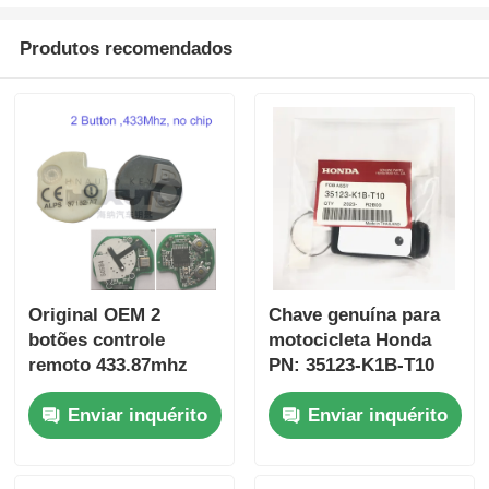
Produtos recomendados
Original OEM 2
Chave genuína para
botões controle
motocicleta Honda
remoto 433.87mhz
PN: 35123-K1B-T10
FSK para Su-zuki
chave remota de três
Enviar inquérito
Enviar inquérito
Jim-ny 2005-2017
botões
Sem chip 37182-A7
FSK433.92MHz chip
Somente controle
ID47