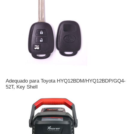
Carro Chave Shell
Lâmina da Chave do Carro
Máquina de corte de moagem de um só ângulo
programador da chave do carro
Adequado para Toyota HYQ12BDM/HYQ12BDP/GQ4-
52T, Key Shell
microplaqueta do identificador
Máquina de fechadura
Chave inteligente KEYDIY