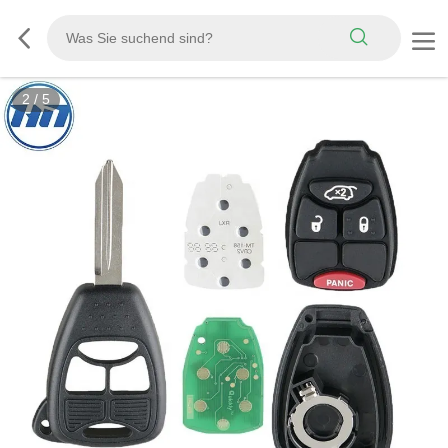
2
/
5