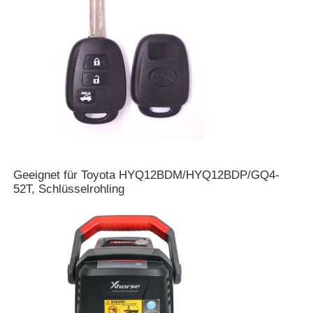
Autoschlüssel
Autoschlüsselrohling
Einwinkelfräsmaschine
Autoschlüsselprogrammierer
Geeignet für Toyota HYQ12BDM/HYQ12BDP/GQ4-
52T, Schlüsselrohling
Transponderchip
Schlossermaschine
KEYDIY-Smart Key