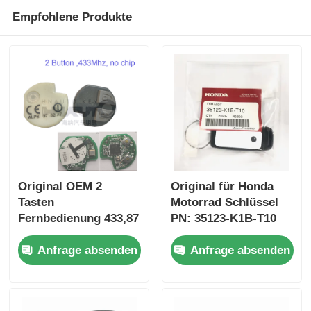
Empfohlene Produkte
Original OEM 2
Original für Honda
Tasten
Motorrad Schlüssel
Fernbedienung 433,87
PN: 35123-K1B-T10
MHz FSK für Su-zuki
drei-Taste
Anfrage absenden
Anfrage absenden
Jim-ny 2005–2017,
FSK433.92MHz
ohne Chip 37182-A7,
ID47chip
nur Steuerung für
Fernbedienung Auto
Großhandel, MOQ 50
Schlüssel