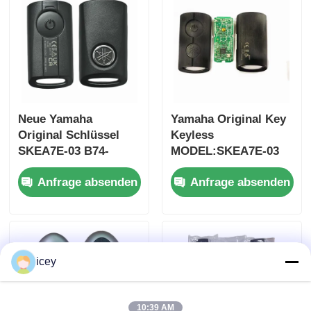
Stück
Neue Yamaha
Yamaha Original Key
Original Schlüssel
Keyless
SKEA7E-03 B74-
MODEL:SKEA7E-03
H6261-02 662F-
Für Yamaha Smart
Anfrage absenden
Anfrage absenden
SKEA7D03
Remote Key B74-
H6261-02/662F-
SKEA7D03
icey
10:39 AM